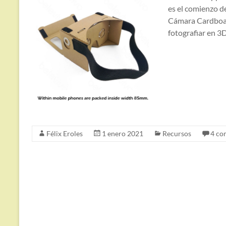
es el comienzo de
Cámara Cardboar
fotografiar en 3
Félix Eroles
1 enero 2021
Recursos
4 co