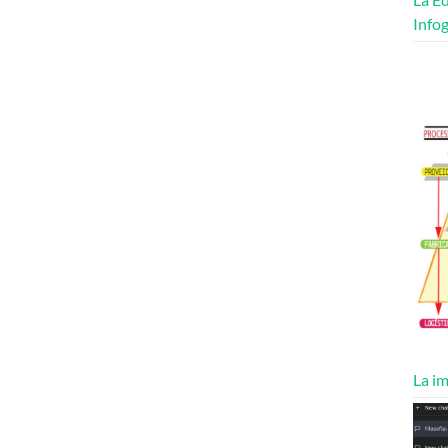
Infog
La im