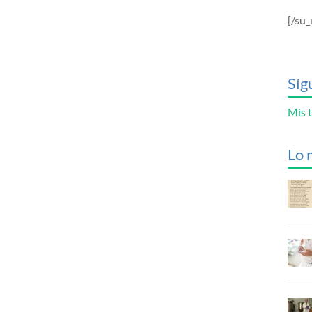
[/su_
Síg
Mis t
Lo 