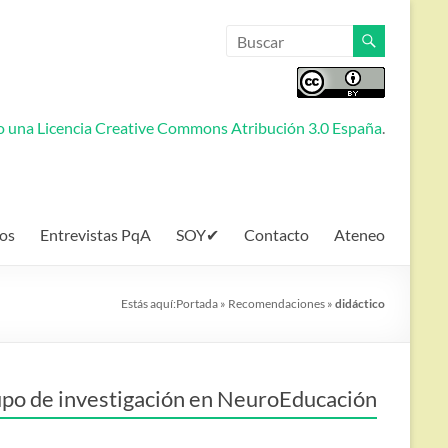
jo una
Licencia Creative Commons Atribución 3.0 España
.
os
Entrevistas PqA
SOY✔
Contacto
Ateneo
Estás aquí:
Portada
»
Recomendaciones
»
didáctico
po de investigación en NeuroEducación