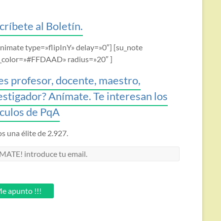
críbete al Boletín.
animate type=»flipInY» delay=»0″] [su_note
_color=»#FFDAAD» radius=»20″ ]
es profesor, docente, maestro,
estigador? Anímate. Te interesan los
ículos de PqA
 una élite de 2.927.
MATE!
oduce
.
e apunto !!!