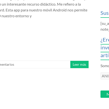
 un interesante recurso didáctico. Me refiero a la
d. Esta app para nuestro móvil Android nos permite
Sus
D nuestro entorno y
[su_
note
¿Er
inv
art
mentarios
Leer más
Somos
ANI
intr
tu
email
M