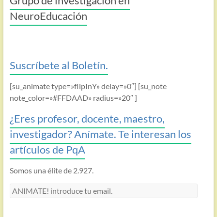
Grupo de investigación en
NeuroEducación
Suscríbete al Boletín.
[su_animate type=»flipInY» delay=»0″] [su_note
note_color=»#FFDAAD» radius=»20″ ]
¿Eres profesor, docente, maestro,
investigador? Anímate. Te interesan los
artículos de PqA
Somos una élite de 2.927.
ANIMATE!
introduce
tu