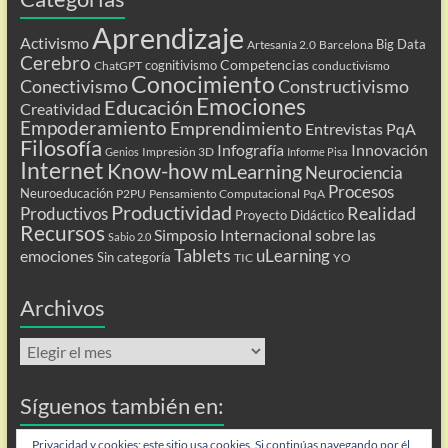
Aprendizaje
Activismo
Big Data
Artesanía 2.0
Barcelona
Cerebro
Competencias
cognitivismo
ChatGPT
conductivismo
Conocimiento
Conectivismo
Constructivismo
Emociones
Educación
Creatividad
Empoderamiento
Emprendimiento
Entrevistas PqA
Filosofía
Infografía
Innovación
Impresión 3D
Genios
Informe Pisa
Internet
Know-how
mLearning
Neurociencia
Procesos
Neuroeducación
P2PU
Pensamiento Computacional
PqA
Productividad
Realidad
Productivos
Proyecto Didáctico
Recursos
Simposio Internacional sobre las
Sabio 2.0
Tablets
uLearning
emociones
Sin categoría
TIC
YO
Archivos
Archivos
Síguenos también en:
Flip
Privacidad y cookies: este sitio usa cookies. Si continúas navegando por él,