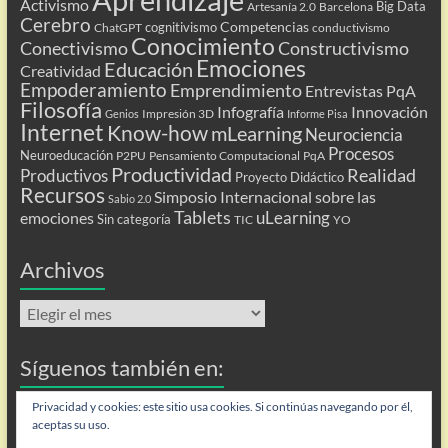
Activismo
Big Data
Artesanía 2.0
Barcelona
Cerebro
Competencias
cognitivismo
ChatGPT
conductivismo
Conocimiento
Conectivismo
Constructivismo
Emociones
Educación
Creatividad
Empoderamiento
Emprendimiento
Entrevistas PqA
Filosofía
Infografía
Innovación
Impresión 3D
Genios
Informe Pisa
Internet
Know-how
mLearning
Neurociencia
Procesos
Neuroeducación
P2PU
Pensamiento Computacional
PqA
Productividad
Realidad
Productivos
Proyecto Didáctico
Recursos
Simposio Internacional sobre las
Sabio 2.0
Tablets
uLearning
emociones
Sin categoría
TIC
YO
Archivos
Archivos
Síguenos también en:
Flip
Privacidad y cookies: este sitio usa cookies. Si continúas navegando por él,
aceptas su uso.