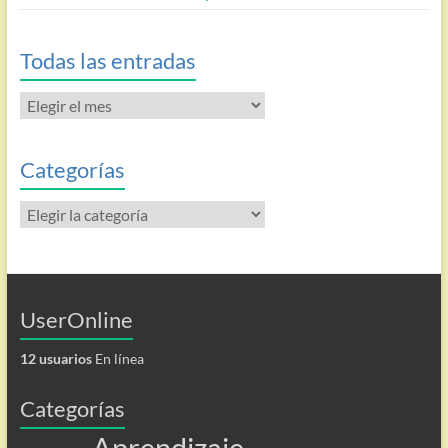
Todas las entradas
Todas
las
entradas
Categorías
Categorías
UserOnline
12 usuarios
En línea
Categorías
Aprendizaje