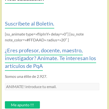
Suscríbete al Boletín.
[su_animate type=»flipInY» delay=»0″] [su_note
note_color=»#FFDAAD» radius=»20″ ]
¿Eres profesor, docente, maestro,
investigador? Anímate. Te interesan los
artículos de PqA
Somos una élite de 2.927.
ANIMATE!
introduce
tu
email.
Me apunto !!!