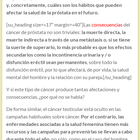
y, concretamente, cuáles son los hábitos que pueden
afectar la salud de la próstata en el futuro.
[su_heading size=»17″ margin=»40″]Las
consecuencias
del
cáncer de próstata no son triviales:
la muerte directa, la
muerte indirecta a través de una metástasis o, si se tiene
la suerte de superarlo, lo más probable es que los efectos
secundarios como la incontinencia urinaria y / o
disfunción eréctil sean permanentes
, sobre todo la
disfunción eréctil, por lo que afectará, de por vida, la salud
mental del hombre y la relación con su pareja.[/su_heading]
Y si este tipo de cáncer produce tantas afectaciones y
consecuencias, ¿por qué no se habla?
De forma similar, el cáncer testicular está oculto en las
campañas habituales sobre cáncer.
Por el contrario, las
enfermedades asociadas a la salud femenina tienen más
recursos y las campañas para prevenirlas se llevan a cabo
durante todo el año
, no sólo, como en el caso del hombre,