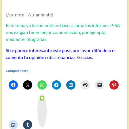
[/su_note] [/su_animate]
Este tema ya lo comenté en base a cómo los informes PISA
nos exigían tener mejor comunicación, por ejemplo,
mediante infografías.
Si te parece interesante este post, por favor, difúndelo o
comenta tu opinión o discrepancias. Gracias.
Comparte esto:
E
v
e
r
n
o
t
e