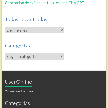
Generación de exámenes tipo test con ChatGPT
Todas las entradas
Todas
las
entradas
Categorías
Categorías
UserOnline
2 usuarios
En línea
Categorías