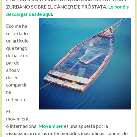
ZURBANO SOBRE EL CÁNCER DE PRÓSTATA.
Lo podéis
descargar desde aquí
.
Eso me ha
recordado
un artículo
que tengo
de hace un
par de
años y
deseo
compartir
mi
reflexión.
El
movimient
o internacional
Movember
es una apuesta por la
visualización de las enfermedades masculinas: cáncer de