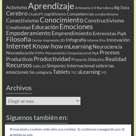
Aprendizaje
Activismo
Big Data
Artesanía 2.0
Barcelona
Cerebro
Competencias
cognitivismo
ChatGPT
conductivismo
Conocimiento
Conectivismo
Constructivismo
Emociones
Educación
Creatividad
Empoderamiento
Emprendimiento
Entrevistas PqA
Filosofía
Infografía
Innovación
Impresión 3D
Genios
Informe Pisa
Internet
Know-how
mLearning
Neurociencia
Procesos
Neuroeducación
P2PU
Pensamiento Computacional
PqA
Productividad
Realidad
Productivos
Proyecto Didáctico
Recursos
Simposio Internacional sobre las
Sabio 2.0
Tablets
uLearning
emociones
Sin categoría
TIC
YO
Archivos
Archivos
Síguenos también en:
Flip
Privacidad y cookies: este sitio usa cookies. Si continúas navegando por él,
aceptas su uso.