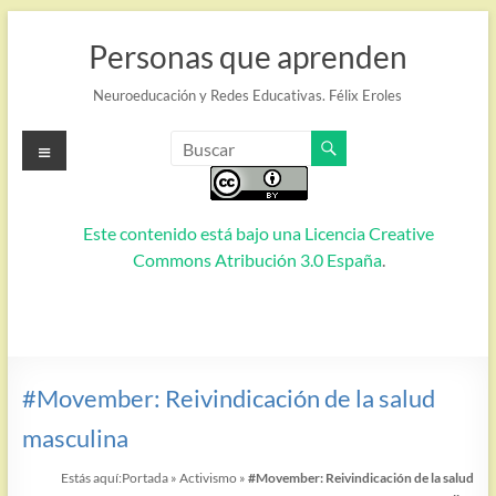
Saltar
al
Personas que aprenden
contenido
Neuroeducación y Redes Educativas. Félix Eroles
Menú
Este contenido está bajo una
Licencia Creative
Commons Atribución 3.0 España
.
#Movember: Reivindicación de la salud
masculina
Estás aquí:
Portada
»
Activismo
»
#Movember: Reivindicación de la salud