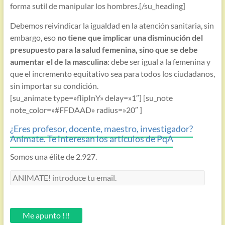
forma sutil de manipular los hombres.[/su_heading]
Debemos reivindicar la igualdad en la atención sanitaria, sin
embargo, eso
no tiene que implicar una disminución del
presupuesto para la salud femenina, sino que se debe
aumentar el de la masculina
: debe ser igual a la femenina y
que el incremento equitativo sea para todos los ciudadanos,
sin importar su condición.
[su_animate type=»flipInY» delay=»1″] [su_note
note_color=»#FFDAAD» radius=»20″ ]
¿Eres profesor, docente, maestro, investigador?
Anímate. Te interesan los artículos de PqA
Somos una élite de 2.927.
ANIMATE!
introduce
tu
email.
Me apunto !!!