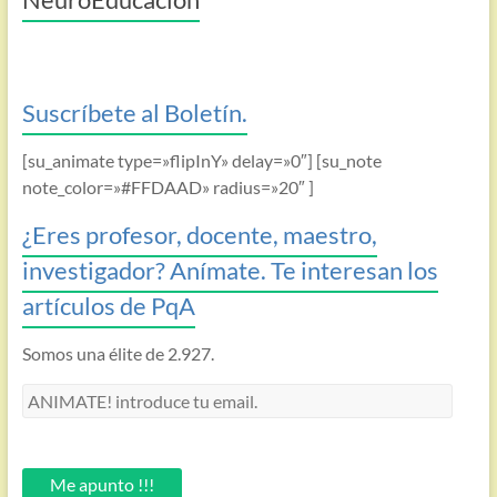
Suscríbete al Boletín.
[su_animate type=»flipInY» delay=»0″] [su_note
note_color=»#FFDAAD» radius=»20″ ]
¿Eres profesor, docente, maestro,
investigador? Anímate. Te interesan los
artículos de PqA
Somos una élite de 2.927.
ANIMATE!
introduce
tu
email.
Me apunto !!!