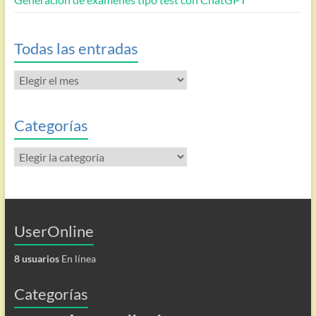
Todas las entradas
Todas
las
entradas
Categorías
Categorías
UserOnline
8 usuarios
En línea
Categorías