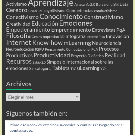
Aprendizaje
Activismo
Big Data
Artesanía 2.0
Barcelona
Cerebro
Competencias
cognitivismo
ChatGPT
conductivismo
Conocimiento
Conectivismo
Constructivismo
Emociones
Educación
Creatividad
Empoderamiento
Emprendimiento
Entrevistas PqA
Filosofía
Infografía
Innovación
Impresión 3D
Genios
Informe Pisa
Internet
Know-how
mLearning
Neurociencia
Procesos
Neuroeducación
P2PU
Pensamiento Computacional
PqA
Productividad
Realidad
Productivos
Proyecto Didáctico
Recursos
Simposio Internacional sobre las
Sabio 2.0
Tablets
uLearning
emociones
Sin categoría
TIC
YO
Archivos
Archivos
Síguenos también en:
Flip
Privacidad y cookies: este sitio usa cookies. Si continúas navegando por él,
aceptas su uso.