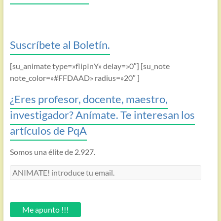
Suscríbete al Boletín.
[su_animate type=»flipInY» delay=»0″] [su_note
note_color=»#FFDAAD» radius=»20″ ]
¿Eres profesor, docente, maestro,
investigador? Anímate. Te interesan los
artículos de PqA
Somos una élite de 2.927.
ANIMATE!
introduce
tu
email.
Me apunto !!!