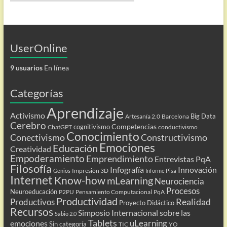
UserOnline
9 usuarios
En línea
Categorías
Aprendizaje
Activismo
Big Data
Artesanía 2.0
Barcelona
Cerebro
Competencias
cognitivismo
ChatGPT
conductivismo
Conocimiento
Conectivismo
Constructivismo
Emociones
Educación
Creatividad
Empoderamiento
Emprendimiento
Entrevistas PqA
Filosofía
Infografía
Innovación
Impresión 3D
Genios
Informe Pisa
Internet
Know-how
mLearning
Neurociencia
Procesos
Neuroeducación
P2PU
Pensamiento Computacional
PqA
Productividad
Realidad
Productivos
Proyecto Didáctico
Recursos
Simposio Internacional sobre las
Sabio 2.0
Tablets
uLearning
emociones
Sin categoría
TIC
YO