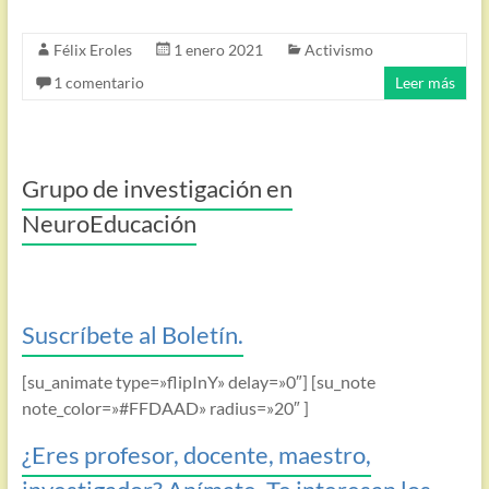
Félix Eroles
1 enero 2021
Activismo
1 comentario
Leer más
Grupo de investigación en
NeuroEducación
Suscríbete al Boletín.
[su_animate type=»flipInY» delay=»0″] [su_note
note_color=»#FFDAAD» radius=»20″ ]
¿Eres profesor, docente, maestro,