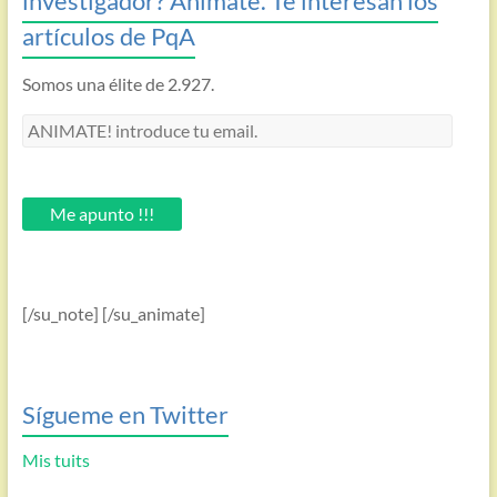
investigador? Anímate. Te interesan los
artículos de PqA
Somos una élite de 2.927.
ANIMATE!
introduce
tu
email.
Me apunto !!!
[/su_note] [/su_animate]
Sígueme en Twitter
Mis tuits