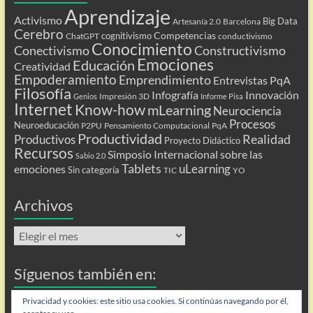
Aprendizaje
Activismo
Big Data
Artesanía 2.0
Barcelona
Cerebro
Competencias
cognitivismo
ChatGPT
conductivismo
Conocimiento
Conectivismo
Constructivismo
Emociones
Educación
Creatividad
Empoderamiento
Emprendimiento
Entrevistas PqA
Filosofía
Infografía
Innovación
Impresión 3D
Genios
Informe Pisa
Internet
Know-how
mLearning
Neurociencia
Procesos
Neuroeducación
P2PU
Pensamiento Computacional
PqA
Productividad
Realidad
Productivos
Proyecto Didáctico
Recursos
Simposio Internacional sobre las
Sabio 2.0
Tablets
uLearning
emociones
Sin categoría
TIC
YO
Archivos
Archivos
Síguenos también en:
Flip
Privacidad y cookies: este sitio usa cookies. Si continúas navegando por él,