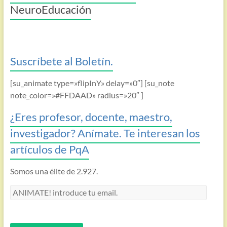
NeuroEducación
Suscríbete al Boletín.
[su_animate type=»flipInY» delay=»0″] [su_note
note_color=»#FFDAAD» radius=»20″ ]
¿Eres profesor, docente, maestro,
investigador? Anímate. Te interesan los
artículos de PqA
Somos una élite de 2.927.
ANIMATE!
introduce
tu
email.