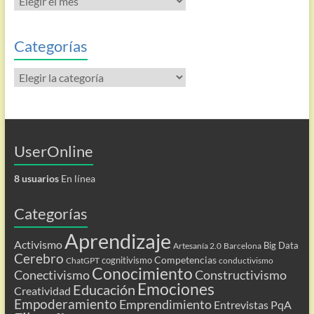
las
entradas
Categorías
Categorías
UserOnline
8 usuarios
En línea
Categorías
Aprendizaje
Activismo
Big Data
Artesanía 2.0
Barcelona
Cerebro
Competencias
cognitivismo
ChatGPT
conductivismo
Conocimiento
Conectivismo
Constructivismo
Emociones
Educación
Creatividad
Empoderamiento
Emprendimiento
Entrevistas PqA