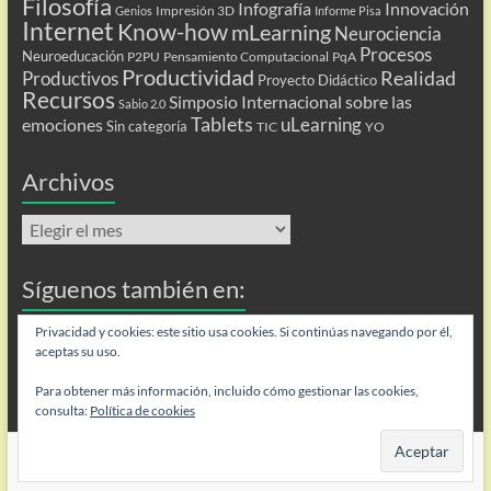
Filosofía
Infografía
Innovación
Impresión 3D
Genios
Informe Pisa
Internet
Know-how
mLearning
Neurociencia
Procesos
Neuroeducación
P2PU
Pensamiento Computacional
PqA
Productividad
Realidad
Productivos
Proyecto Didáctico
Recursos
Simposio Internacional sobre las
Sabio 2.0
Tablets
uLearning
emociones
Sin categoría
TIC
YO
Archivos
Archivos
Síguenos también en:
Flip
Privacidad y cookies: este sitio usa cookies. Si continúas navegando por él,
aceptas su uso.
Para obtener más información, incluido cómo gestionar las cookies,
consulta:
Política de cookies
Copyright © 2026
Personas que aprenden
. Todos los derechos reservados.
Tema
Spacious
de ThemeGrill. Funciona con:
WordPress
.