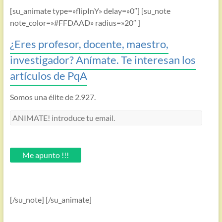
[su_animate type=»flipInY» delay=»0″] [su_note
note_color=»#FFDAAD» radius=»20″ ]
¿Eres profesor, docente, maestro,
investigador? Anímate. Te interesan los
artículos de PqA
Somos una élite de 2.927.
ANIMATE!
introduce
tu
email.
Me apunto !!!
[/su_note] [/su_animate]