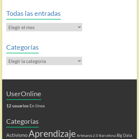
Todas las entradas
Todas
las
entradas
Categorías
Categorías
UserOnline
12 usuarios
En línea
Categorías
Aprendizaje
Activismo
Big Data
Artesanía 2.0
Barcelona