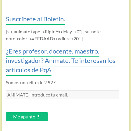
Suscríbete al Boletín.
[su_animate type=»flipInY» delay=»0″] [su_note
note_color=»#FFDAAD» radius=»20″ ]
¿Eres profesor, docente, maestro,
investigador? Anímate. Te interesan los
artículos de PqA
Somos una élite de 2.927.
ANIMATE!
introduce
tu
email.
Me apunto !!!