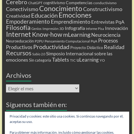
Cerebro
Competencias
cognitivismo
ChatGPT
conductivismo
Conocimiento
Conectivismo
Constructivismo
Emociones
Educación
Creatividad
Empoderamiento
Emprendimiento
Entrevistas PqA
Filosofía
Infografía
Innovación
Impresión 3D
Genios
Informe Pisa
Internet
Know-how
mLearning
Neurociencia
Procesos
Neuroeducación
P2PU
Pensamiento Computacional
PqA
Productividad
Realidad
Productivos
Proyecto Didáctico
Recursos
Simposio Internacional sobre las
Sabio 2.0
Tablets
uLearning
emociones
Sin categoría
TIC
YO
Archivos
Archivos
Síguenos también en:
Flip
Privacidad y cookies: este sitio usa cookies. Si continúas navegando por él,
aceptas su uso.
Para obtener más información, incluido cómo gestionar las cookies,