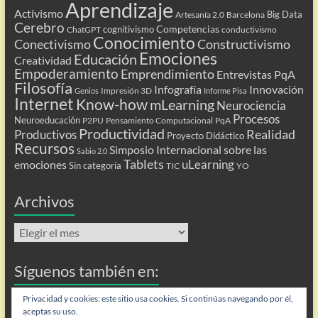
Aprendizaje
Activismo
Big Data
Artesanía 2.0
Barcelona
Cerebro
Competencias
cognitivismo
ChatGPT
conductivismo
Conocimiento
Conectivismo
Constructivismo
Emociones
Educación
Creatividad
Empoderamiento
Emprendimiento
Entrevistas PqA
Filosofía
Infografía
Innovación
Impresión 3D
Genios
Informe Pisa
Internet
Know-how
mLearning
Neurociencia
Procesos
Neuroeducación
P2PU
Pensamiento Computacional
PqA
Productividad
Realidad
Productivos
Proyecto Didáctico
Recursos
Simposio Internacional sobre las
Sabio 2.0
Tablets
uLearning
emociones
Sin categoría
TIC
YO
Archivos
Archivos
Síguenos también en:
Flip
Privacidad y cookies: este sitio usa cookies. Si continúas navegando por él,
aceptas su uso.