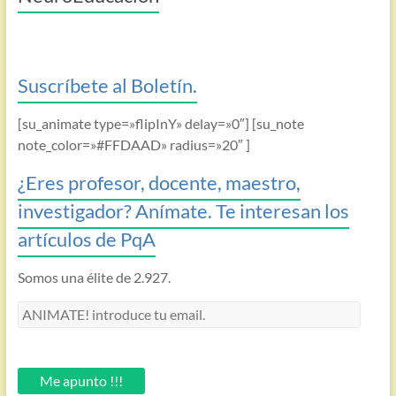
Suscríbete al Boletín.
[su_animate type=»flipInY» delay=»0″] [su_note
note_color=»#FFDAAD» radius=»20″ ]
¿Eres profesor, docente, maestro,
investigador? Anímate. Te interesan los
artículos de PqA
Somos una élite de 2.927.
ANIMATE!
introduce
tu
email.
Me apunto !!!