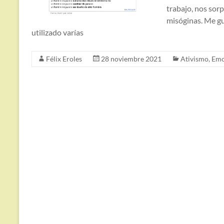
trabajo, nos sor
misóginas. Me gu
utilizado varías
Félix Eroles
28 noviembre 2021
Ativismo
,
Emo