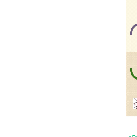
La Ed