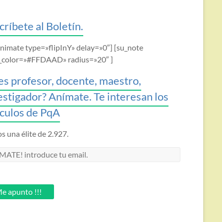
críbete al Boletín.
animate type=»flipInY» delay=»0″] [su_note
_color=»#FFDAAD» radius=»20″ ]
es profesor, docente, maestro,
estigador? Anímate. Te interesan los
ículos de PqA
 una élite de 2.927.
MATE!
oduce
.
e apunto !!!