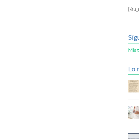
[/su_
Síg
Mis t
Lo 