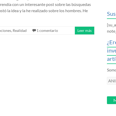
prendía con un interesante post sobre las búsquedas
stó la idea y la he realizado sobre los hombres. He
Sus
[su_
ciones
,
Realidad
1 comentario
Leer más
note
¿Er
inv
art
Somos
ANI
intr
tu
email
M