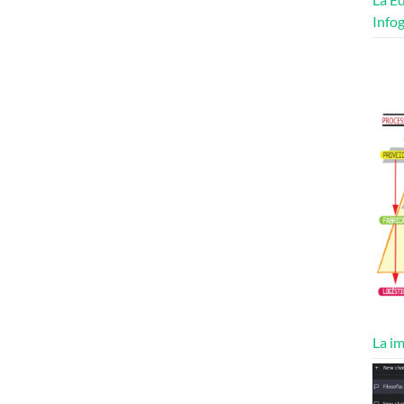
Infog
La im