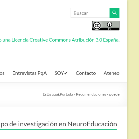
jo una
Licencia Creative Commons Atribución 3.0 España
.
os
Entrevistas PqA
SOY✔
Contacto
Ateneo
Estás aquí:
Portada
»
Recomendaciones
»
puede
po de investigación en NeuroEducación