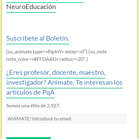
NeuroEducación
Suscríbete al Boletín.
[su_animate type=»flipInY» delay=»0″] [su_note
note_color=»#FFDAAD» radius=»20″ ]
¿Eres profesor, docente, maestro,
investigador? Anímate. Te interesan los
artículos de PqA
Somos una élite de 2.927.
ANIMATE!
introduce
tu