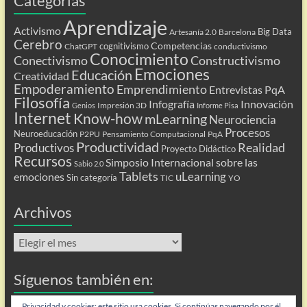
Categorías
Aprendizaje
Activismo
Big Data
Artesanía 2.0
Barcelona
Cerebro
Competencias
cognitivismo
ChatGPT
conductivismo
Conocimiento
Conectivismo
Constructivismo
Emociones
Educación
Creatividad
Empoderamiento
Emprendimiento
Entrevistas PqA
Filosofía
Infografía
Innovación
Impresión 3D
Genios
Informe Pisa
Internet
Know-how
mLearning
Neurociencia
Procesos
Neuroeducación
P2PU
Pensamiento Computacional
PqA
Productividad
Realidad
Productivos
Proyecto Didáctico
Recursos
Simposio Internacional sobre las
Sabio 2.0
Tablets
uLearning
emociones
Sin categoría
TIC
YO
Archivos
Archivos
Síguenos también en:
Flip
Privacidad y cookies: este sitio usa cookies. Si continúas navegando por él,