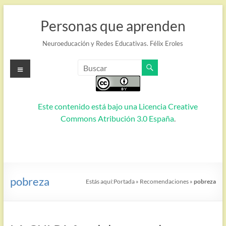
Saltar
al
Personas que aprenden
contenido
Neuroeducación y Redes Educativas. Félix Eroles
Menú
Este contenido está bajo una
Licencia Creative
Commons Atribución 3.0 España
.
pobreza
Estás aquí:
Portada
»
Recomendaciones
»
pobreza