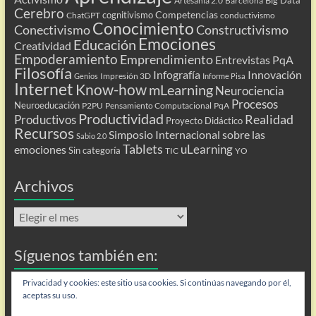
Artesanía 2.0
Barcelona
Cerebro
Competencias
cognitivismo
ChatGPT
conductivismo
Conocimiento
Conectivismo
Constructivismo
Emociones
Educación
Creatividad
Empoderamiento
Emprendimiento
Entrevistas PqA
Filosofía
Infografía
Innovación
Impresión 3D
Genios
Informe Pisa
Internet
Know-how
mLearning
Neurociencia
Procesos
Neuroeducación
P2PU
Pensamiento Computacional
PqA
Productividad
Realidad
Productivos
Proyecto Didáctico
Recursos
Simposio Internacional sobre las
Sabio 2.0
Tablets
uLearning
emociones
Sin categoría
TIC
YO
Archivos
Archivos
Síguenos también en:
Flip
Privacidad y cookies: este sitio usa cookies. Si continúas navegando por él,
aceptas su uso.