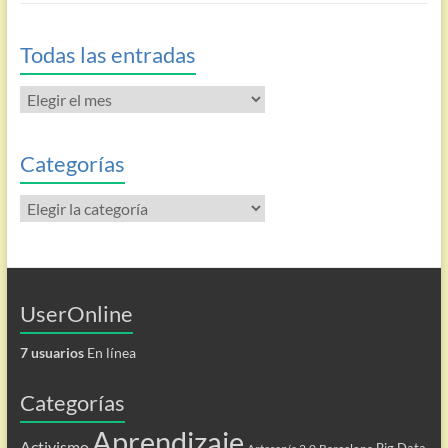
Todas las entradas
Todas
las
entradas
Categorías
Categorías
UserOnline
7 usuarios
En línea
Categorías
Aprendizaje
Activismo
Big Data