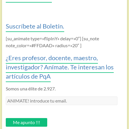
Suscríbete al Boletín.
[su_animate type=»flipInY» delay=»0″] [su_note
note_color=»#FFDAAD» radius=»20″ ]
¿Eres profesor, docente, maestro,
investigador? Anímate. Te interesan los
artículos de PqA
Somos una élite de 2.927.
ANIMATE!
introduce
tu
email.
Me apunto !!!