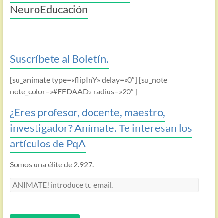
NeuroEducación
Suscríbete al Boletín.
[su_animate type=»flipInY» delay=»0″] [su_note
note_color=»#FFDAAD» radius=»20″ ]
¿Eres profesor, docente, maestro,
investigador? Anímate. Te interesan los
artículos de PqA
Somos una élite de 2.927.
ANIMATE!
introduce
tu
email.