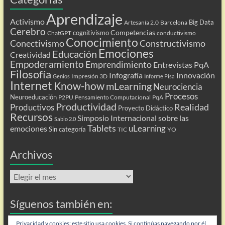
Aprendizaje
Activismo
Big Data
Artesanía 2.0
Barcelona
Cerebro
Competencias
cognitivismo
ChatGPT
conductivismo
Conocimiento
Conectivismo
Constructivismo
Emociones
Educación
Creatividad
Empoderamiento
Emprendimiento
Entrevistas PqA
Filosofía
Infografía
Innovación
Impresión 3D
Genios
Informe Pisa
Internet
Know-how
mLearning
Neurociencia
Procesos
Neuroeducación
P2PU
Pensamiento Computacional
PqA
Productividad
Realidad
Productivos
Proyecto Didáctico
Recursos
Simposio Internacional sobre las
Sabio 2.0
Tablets
uLearning
emociones
Sin categoría
TIC
YO
Archivos
Archivos
Síguenos también en:
Flip
Privacidad y cookies: este sitio usa cookies. Si continúas navegando por él,