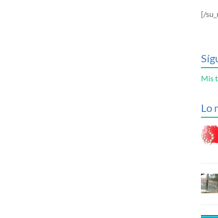
[/su_
Síg
Mis t
Lo 