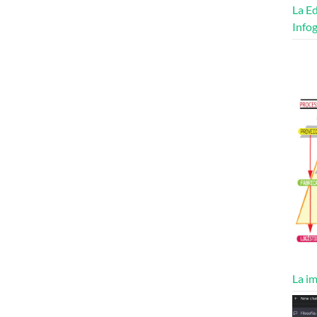
La Ed
Infog
La im