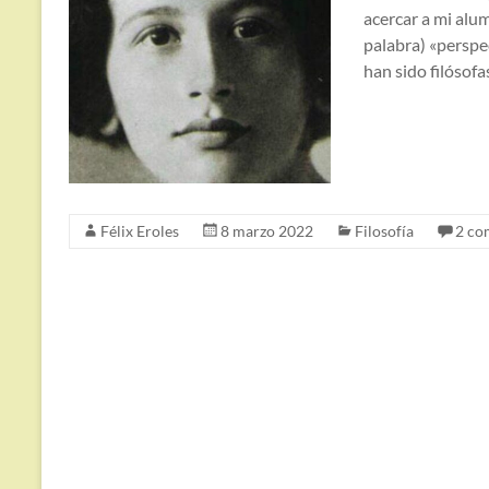
acercar a mi alum
palabra) «perspe
han sido filósofa
Félix Eroles
8 marzo 2022
Filosofía
2 co