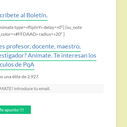
críbete al Boletín.
animate type=»flipInY» delay=»0″] [su_note
_color=»#FFDAAD» radius=»20″ ]
es profesor, docente, maestro,
estigador? Anímate. Te interesan los
ículos de PqA
 una élite de 2.927.
MATE!
oduce
.
e apunto !!!