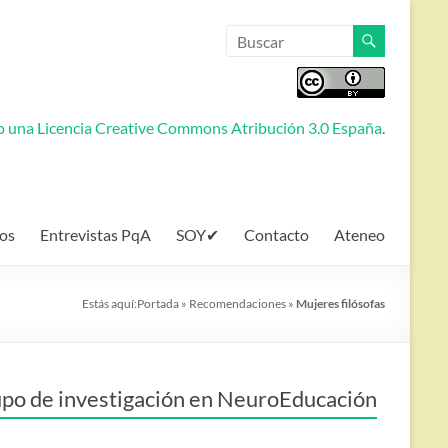
jo una
Licencia Creative Commons Atribución 3.0 España
.
os
Entrevistas PqA
SOY✔
Contacto
Ateneo
Estás aquí:
Portada
»
Recomendaciones
»
Mujeres filósofas
po de investigación en NeuroEducación