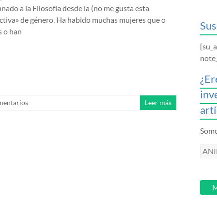
nado a la Filosofía desde la (no me gusta esta
ctiva» de género. Ha habido muchas mujeres que o
Sus
s o han
[su_
note
¿Er
inv
mentarios
Leer más
art
Somos
ANI
intr
tu
email
M