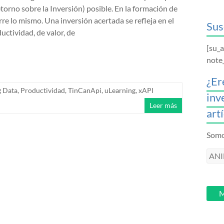
torno sobre la Inversión) posible. En la formación de
urre lo mismo. Una inversión acertada se refleja en el
Sus
ctividad, de valor, de
[su_
note
¿Er
g Data
,
Productividad
,
TinCanApi
,
uLearning
,
xAPI
inv
Leer más
art
Somos
ANI
intr
tu
email
M