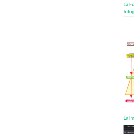
La Ed
Infog
La im