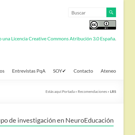
jo una
Licencia Creative Commons Atribución 3.0 España
.
os
Entrevistas PqA
SOY✔
Contacto
Ateneo
Estás aquí:
Portada
»
Recomendaciones
»
LRS
po de investigación en NeuroEducación