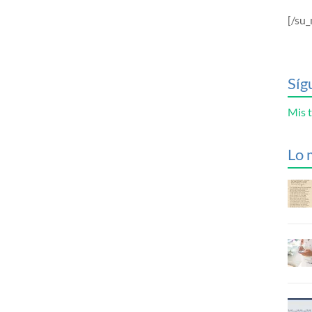
[/su_
Síg
Mis t
Lo 