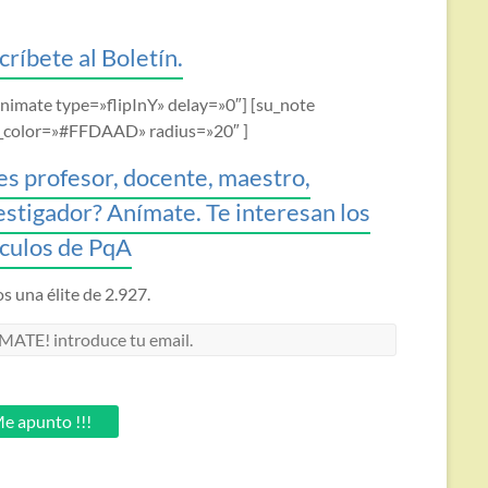
críbete al Boletín.
animate type=»flipInY» delay=»0″] [su_note
_color=»#FFDAAD» radius=»20″ ]
es profesor, docente, maestro,
estigador? Anímate. Te interesan los
ículos de PqA
 una élite de 2.927.
MATE!
oduce
.
e apunto !!!