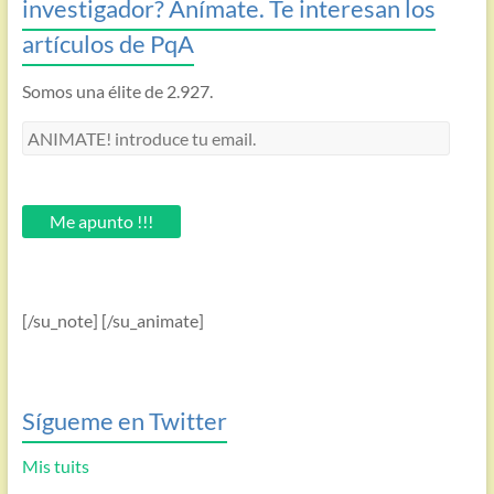
investigador? Anímate. Te interesan los
artículos de PqA
Somos una élite de 2.927.
ANIMATE!
introduce
tu
email.
Me apunto !!!
[/su_note] [/su_animate]
Sígueme en Twitter
Mis tuits