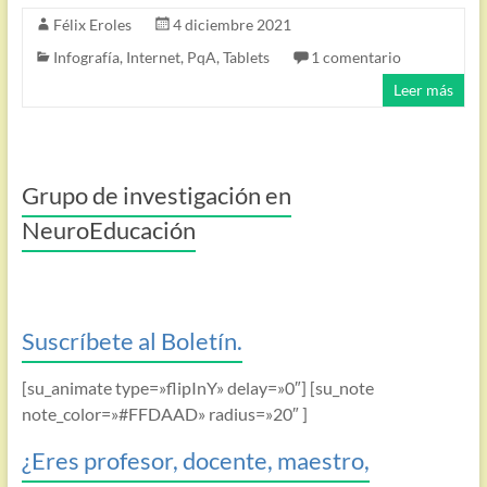
Félix Eroles
4 diciembre 2021
Infografía
,
Internet
,
PqA
,
Tablets
1 comentario
Leer más
Grupo de investigación en
NeuroEducación
Suscríbete al Boletín.
[su_animate type=»flipInY» delay=»0″] [su_note
note_color=»#FFDAAD» radius=»20″ ]
¿Eres profesor, docente, maestro,