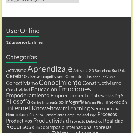
UserOnline
12 usuarios
En línea
Categorías
Aprendizaje
Activismo
Big Data
Artesanía 2.0
Barcelona
Cerebro
Competencias
cognitivismo
ChatGPT
conductivismo
Conocimiento
Conectivismo
Constructivismo
Emociones
Educación
Creatividad
Empoderamiento
Emprendimiento
Entrevistas PqA
Filosofía
Infografía
Innovación
Impresión 3D
Genios
Informe Pisa
Internet
Know-how
mLearning
Neurociencia
Procesos
Neuroeducación
P2PU
Pensamiento Computacional
PqA
Productividad
Realidad
Productivos
Proyecto Didáctico
Recursos
Simposio Internacional sobre las
Sabio 2.0
Tablets