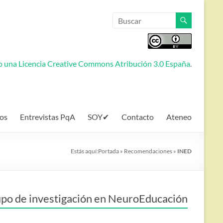
jo una
Licencia Creative Commons Atribución 3.0 España
.
os
Entrevistas PqA
SOY✔
Contacto
Ateneo
Estás aquí:
Portada
»
Recomendaciones
»
INED
po de investigación en NeuroEducación