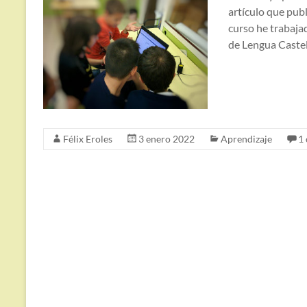
artículo que pub
curso he trabaja
de Lengua Caste
Félix Eroles
3 enero 2022
Aprendizaje
1