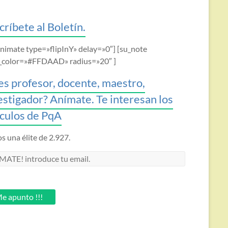
críbete al Boletín.
animate type=»flipInY» delay=»0″] [su_note
_color=»#FFDAAD» radius=»20″ ]
es profesor, docente, maestro,
estigador? Anímate. Te interesan los
ículos de PqA
 una élite de 2.927.
MATE!
oduce
.
e apunto !!!