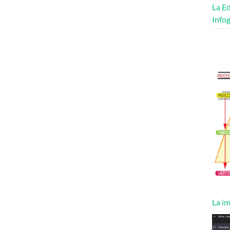
La Ed
Infog
La im