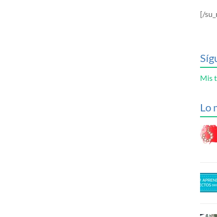
[/su_
Síg
Mis t
Lo 