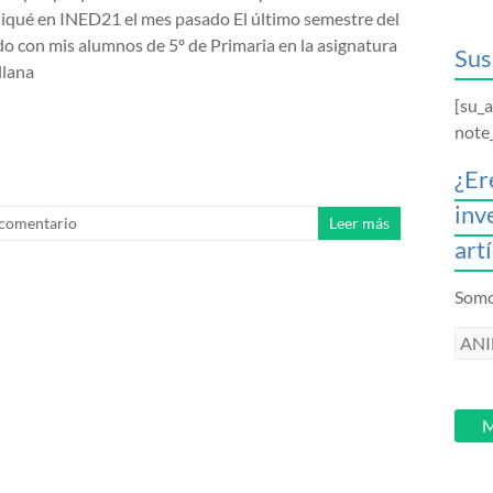
liqué en INED21 el mes pasado El último semestre del
do con mis alumnos de 5º de Primaria en la asignatura
Sus
llana
[su_
note
¿Er
inv
 comentario
Leer más
art
Somos
ANI
intr
tu
email
M