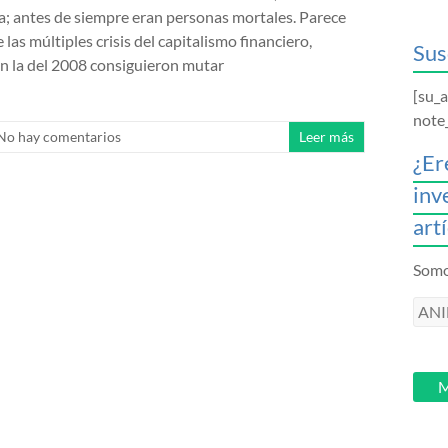
; antes de siempre eran personas mortales. Parece
 las múltiples crisis del capitalismo financiero,
Sus
n la del 2008 consiguieron mutar
[su_
note
No hay comentarios
Leer más
¿Er
inv
art
Somos
ANI
intr
tu
email
M