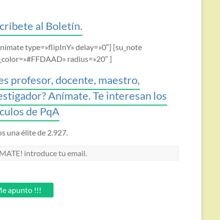
críbete al Boletín.
animate type=»flipInY» delay=»0″] [su_note
_color=»#FFDAAD» radius=»20″ ]
es profesor, docente, maestro,
estigador? Anímate. Te interesan los
ículos de PqA
 una élite de 2.927.
MATE!
oduce
.
e apunto !!!