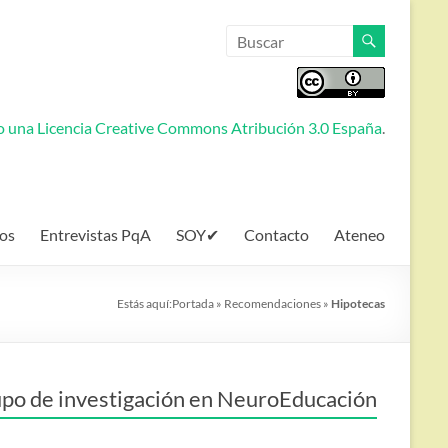
jo una
Licencia Creative Commons Atribución 3.0 España
.
os
Entrevistas PqA
SOY✔
Contacto
Ateneo
Estás aquí:
Portada
»
Recomendaciones
»
Hipotecas
po de investigación en NeuroEducación