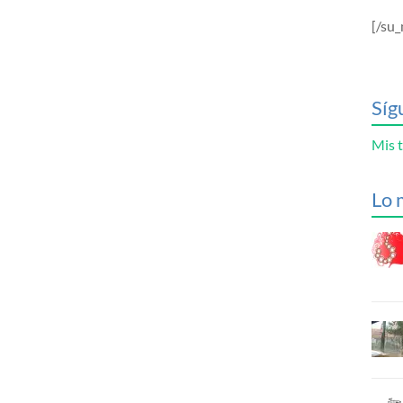
[/su_
Síg
Mis t
Lo 