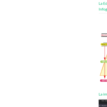
La Ed
Infog
La im