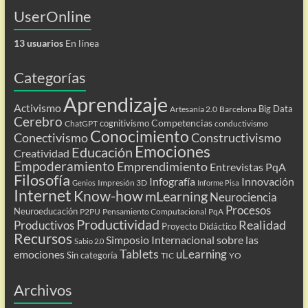
UserOnline
13 usuarios
En línea
Categorías
Aprendizaje
Activismo
Big Data
Artesanía 2.0
Barcelona
Cerebro
Competencias
cognitivismo
ChatGPT
conductivismo
Conocimiento
Conectivismo
Constructivismo
Emociones
Educación
Creatividad
Empoderamiento
Emprendimiento
Entrevistas PqA
Filosofía
Infografía
Innovación
Impresión 3D
Genios
Informe Pisa
Internet
Know-how
mLearning
Neurociencia
Procesos
Neuroeducación
P2PU
Pensamiento Computacional
PqA
Productividad
Realidad
Productivos
Proyecto Didáctico
Recursos
Simposio Internacional sobre las
Sabio 2.0
Tablets
uLearning
emociones
Sin categoría
TIC
YO
Archivos