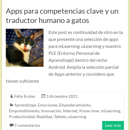
Apps para competencias clave y un
traductor humano a gatos
Este post es continuidad de otro en la
que presenté una selección de apps
para mLearning, uLearning y nuestro
PLE (Entorno Personal de
Aprendizaje) dentro del nicho
Android. Amplía la selección parcial
de Apps anterior y considero que
tienen suficiente
Félix Eroles
3 diciembre 2021
Aprendizaje
,
Emociones
,
Empoderamiento
,
Emprendimiento
,
Innovación
,
Internet
,
Know-how
,
mLearning
,
Productividad
,
Realidad
,
Tablets
,
uLearning
7 comentarios
Leer más