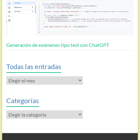
Generación de exámenes tipo test con ChatGPT
Todas las entradas
Todas
las
entradas
Categorías
Categorías