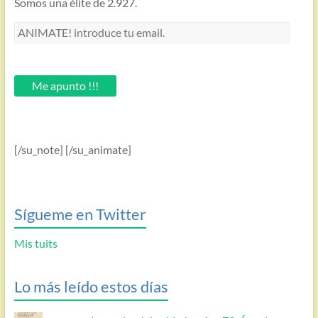
Somos una élite de 2.927.
ANIMATE!
introduce
tu
email.
Me apunto !!!
[/su_note] [/su_animate]
Sígueme en Twitter
Mis tuits
Lo más leído estos días