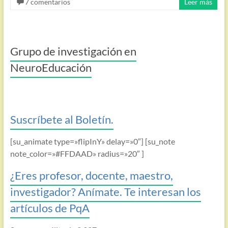
7 comentarios
Leer más
Grupo de investigación en
NeuroEducación
Suscríbete al Boletín.
[su_animate type=»flipInY» delay=»0″] [su_note
note_color=»#FFDAAD» radius=»20″ ]
¿Eres profesor, docente, maestro,
investigador? Anímate. Te interesan los
artículos de PqA