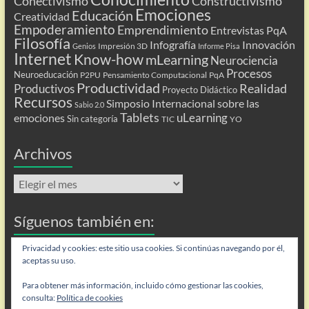
Conectivismo
Constructivismo
Emociones
Educación
Creatividad
Empoderamiento
Emprendimiento
Entrevistas PqA
Filosofía
Infografía
Innovación
Impresión 3D
Genios
Informe Pisa
Internet
Know-how
mLearning
Neurociencia
Procesos
Neuroeducación
P2PU
Pensamiento Computacional
PqA
Productividad
Realidad
Productivos
Proyecto Didáctico
Recursos
Simposio Internacional sobre las
Sabio 2.0
Tablets
uLearning
emociones
Sin categoría
TIC
YO
Archivos
Archivos
Síguenos también en:
Flip
Privacidad y cookies: este sitio usa cookies. Si continúas navegando por él,
aceptas su uso.
Para obtener más información, incluido cómo gestionar las cookies,
consulta:
Política de cookies