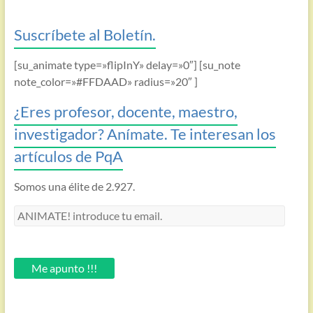
Suscríbete al Boletín.
[su_animate type=»flipInY» delay=»0″] [su_note
note_color=»#FFDAAD» radius=»20″ ]
¿Eres profesor, docente, maestro,
investigador? Anímate. Te interesan los
artículos de PqA
Somos una élite de 2.927.
ANIMATE!
introduce
tu
email.
Me apunto !!!