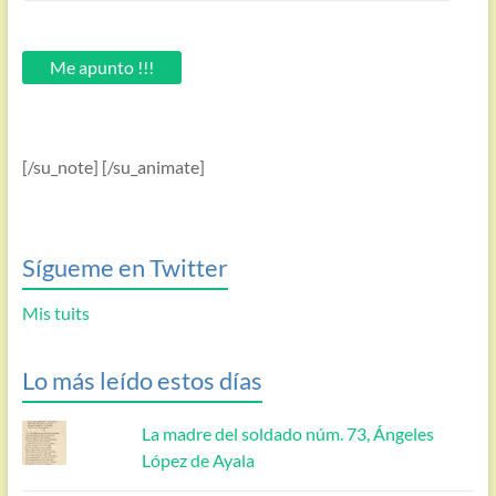
introduce
tu
email.
Me apunto !!!
[/su_note] [/su_animate]
Sígueme en Twitter
Mis tuits
Lo más leído estos días
La madre del soldado núm. 73, Ángeles
López de Ayala