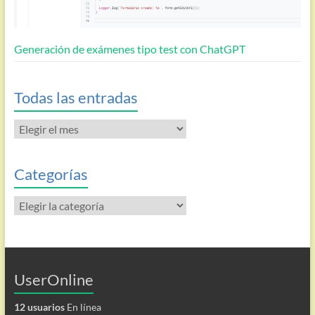
Generación de exámenes tipo test con ChatGPT
Todas las entradas
Todas
las
entradas
Categorías
Categorías
UserOnline
12 usuarios
En línea