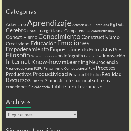
Categorías
Aprendizaje
Activismo
Big Data
Artesanía 2.0
Barcelona
Cerebro
Competencias
cognitivismo
ChatGPT
conductivismo
Conocimiento
Conectivismo
Constructivismo
Emociones
Educación
Creatividad
Empoderamiento
Emprendimiento
Entrevistas PqA
Filosofía
Infografía
Innovación
Impresión 3D
Genios
Informe Pisa
Internet
Know-how
mLearning
Neurociencia
Procesos
Neuroeducación
P2PU
Pensamiento Computacional
PqA
Productividad
Realidad
Productivos
Proyecto Didáctico
Recursos
Simposio Internacional sobre las
Sabio 2.0
Tablets
uLearning
emociones
Sin categoría
TIC
YO
Archivos
Archivos
Síguenos también en: