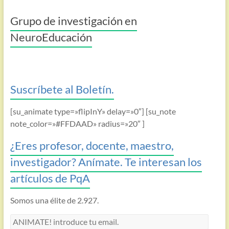
Grupo de investigación en
NeuroEducación
Suscríbete al Boletín.
[su_animate type=»flipInY» delay=»0″] [su_note
note_color=»#FFDAAD» radius=»20″ ]
¿Eres profesor, docente, maestro,
investigador? Anímate. Te interesan los
artículos de PqA
Somos una élite de 2.927.
ANIMATE!