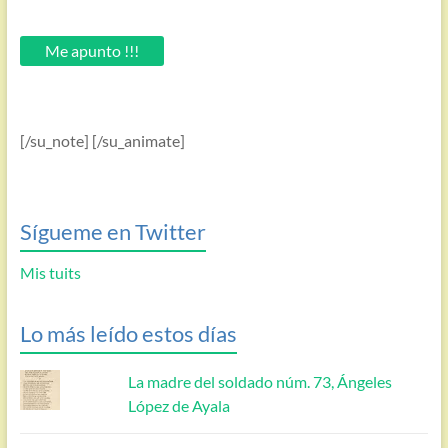
tu
email.
Me apunto !!!
[/su_note] [/su_animate]
Sígueme en Twitter
Mis tuits
Lo más leído estos días
La madre del soldado núm. 73, Ángeles
López de Ayala