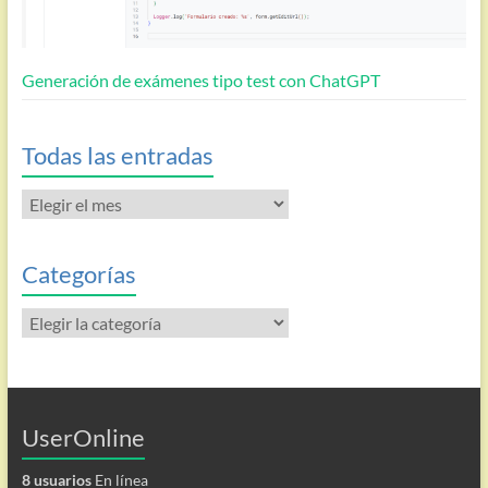
Generación de exámenes tipo test con ChatGPT
Todas las entradas
Todas
las
entradas
Categorías
Categorías
UserOnline
8 usuarios
En línea