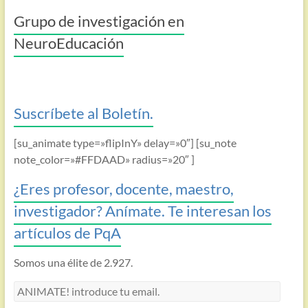
Grupo de investigación en
NeuroEducación
Suscríbete al Boletín.
[su_animate type=»flipInY» delay=»0″] [su_note
note_color=»#FFDAAD» radius=»20″ ]
¿Eres profesor, docente, maestro,
investigador? Anímate. Te interesan los
artículos de PqA
Somos una élite de 2.927.
ANIMATE!
introduce