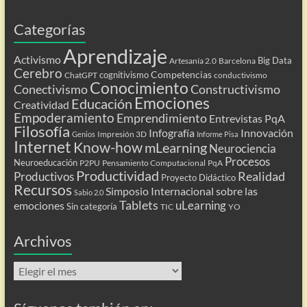
Categorías
Aprendizaje
Activismo
Big Data
Artesanía 2.0
Barcelona
Cerebro
Competencias
cognitivismo
ChatGPT
conductivismo
Conocimiento
Conectivismo
Constructivismo
Emociones
Educación
Creatividad
Empoderamiento
Emprendimiento
Entrevistas PqA
Filosofía
Infografía
Innovación
Impresión 3D
Genios
Informe Pisa
Internet
Know-how
mLearning
Neurociencia
Procesos
Neuroeducación
P2PU
Pensamiento Computacional
PqA
Productividad
Realidad
Productivos
Proyecto Didáctico
Recursos
Simposio Internacional sobre las
Sabio 2.0
Tablets
uLearning
emociones
Sin categoría
TIC
YO
Archivos
Archivos