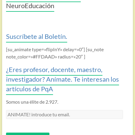
NeuroEducación
Suscríbete al Boletín.
[su_animate type=»flipInY» delay=»0″] [su_note
note_color=»#FFDAAD» radius=»20″ ]
¿Eres profesor, docente, maestro,
investigador? Anímate. Te interesan los
artículos de PqA
Somos una élite de 2.927.
ANIMATE!
introduce
tu
email.