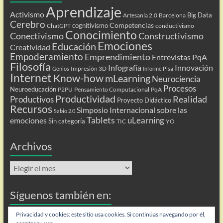
Aprendizaje
Activismo
Big Data
Artesanía 2.0
Barcelona
Cerebro
Competencias
cognitivismo
ChatGPT
conductivismo
Conocimiento
Conectivismo
Constructivismo
Emociones
Educación
Creatividad
Empoderamiento
Emprendimiento
Entrevistas PqA
Filosofía
Infografía
Innovación
Impresión 3D
Genios
Informe Pisa
Internet
Know-how
mLearning
Neurociencia
Procesos
Neuroeducación
P2PU
Pensamiento Computacional
PqA
Productividad
Realidad
Productivos
Proyecto Didáctico
Recursos
Simposio Internacional sobre las
Sabio 2.0
Tablets
uLearning
emociones
Sin categoría
TIC
YO
Archivos
Archivos
Síguenos también en:
Flip
Privacidad y cookies: este sitio usa cookies. Si continúas navegando por él,