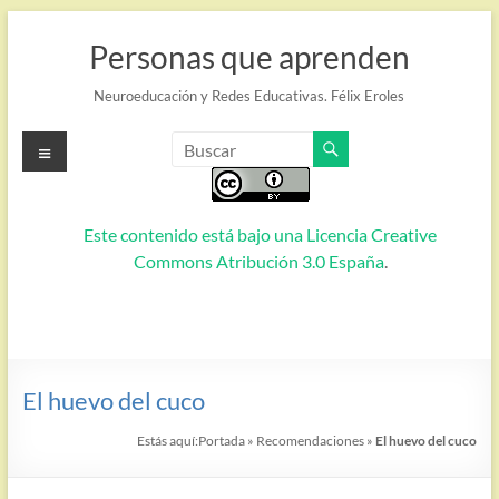
Saltar
al
Personas que aprenden
contenido
Neuroeducación y Redes Educativas. Félix Eroles
Menú
Este contenido está bajo una
Licencia Creative
Commons Atribución 3.0 España
.
El huevo del cuco
Estás aquí:
Portada
»
Recomendaciones
»
El huevo del cuco