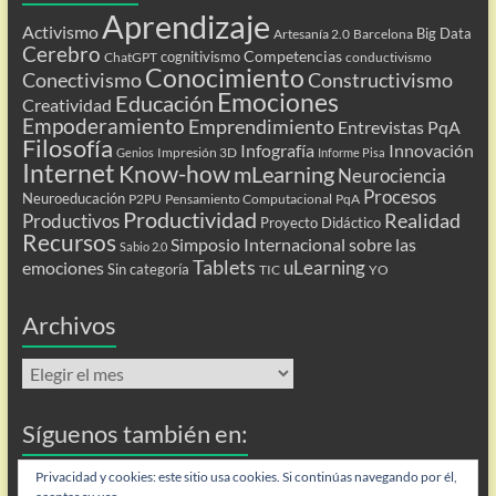
Aprendizaje
Activismo
Big Data
Artesanía 2.0
Barcelona
Cerebro
Competencias
cognitivismo
ChatGPT
conductivismo
Conocimiento
Conectivismo
Constructivismo
Emociones
Educación
Creatividad
Empoderamiento
Emprendimiento
Entrevistas PqA
Filosofía
Infografía
Innovación
Impresión 3D
Genios
Informe Pisa
Internet
Know-how
mLearning
Neurociencia
Procesos
Neuroeducación
P2PU
Pensamiento Computacional
PqA
Productividad
Realidad
Productivos
Proyecto Didáctico
Recursos
Simposio Internacional sobre las
Sabio 2.0
Tablets
uLearning
emociones
Sin categoría
TIC
YO
Archivos
Archivos
Síguenos también en:
Flip
Privacidad y cookies: este sitio usa cookies. Si continúas navegando por él,