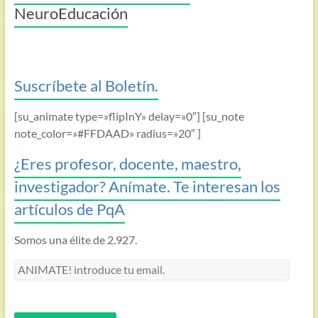
NeuroEducación
Suscríbete al Boletín.
[su_animate type=»flipInY» delay=»0″] [su_note
note_color=»#FFDAAD» radius=»20″ ]
¿Eres profesor, docente, maestro,
investigador? Anímate. Te interesan los
artículos de PqA
Somos una élite de 2.927.
ANIMATE!
introduce
tu
email.