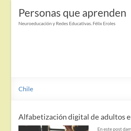
Saltar
al
Personas que aprenden
contenido
Neuroeducación y Redes Educativas. Félix Eroles
Chile
Alfabetización digital de adultos 
En este post dam