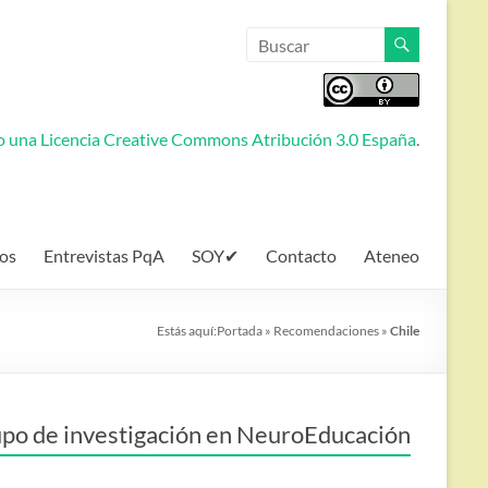
jo una
Licencia Creative Commons Atribución 3.0 España
.
os
Entrevistas PqA
SOY✔
Contacto
Ateneo
Estás aquí:
Portada
»
Recomendaciones
»
Chile
po de investigación en NeuroEducación