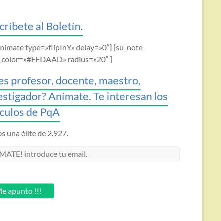
críbete al Boletín.
animate type=»flipInY» delay=»0″] [su_note
_color=»#FFDAAD» radius=»20″ ]
es profesor, docente, maestro,
estigador? Anímate. Te interesan los
ículos de PqA
 una élite de 2.927.
MATE!
oduce
.
e apunto !!!