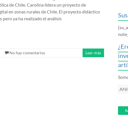
lica de Chile. Carolina lidera un proyecto de
gital en zonas rurales de Chile. El proyecto didáctico
Sus
s pero ya ha realizado el análisis
[su_
note
¿Er
No hay comentarios
Leer más
inv
art
Somos
ANI
intr
tu
email
M