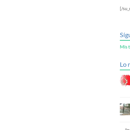
[/su_
Síg
Mis t
Lo 