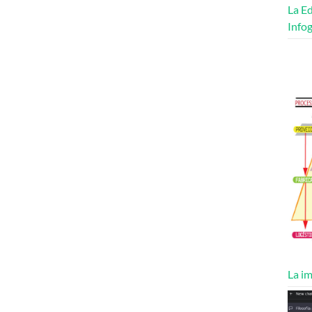
La Ed
Infog
La im