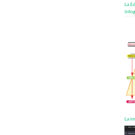
La Ed
Infog
La im