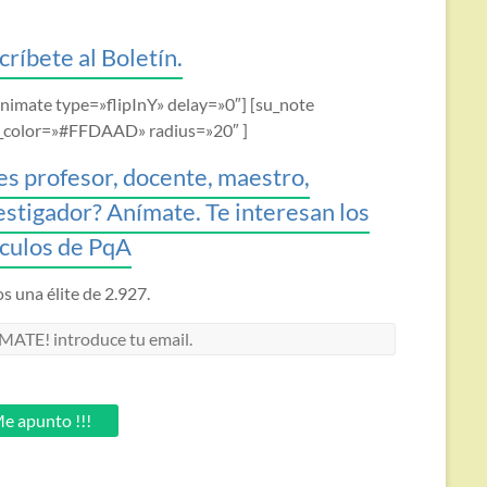
críbete al Boletín.
animate type=»flipInY» delay=»0″] [su_note
_color=»#FFDAAD» radius=»20″ ]
es profesor, docente, maestro,
estigador? Anímate. Te interesan los
ículos de PqA
 una élite de 2.927.
MATE!
oduce
.
e apunto !!!