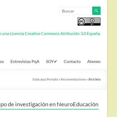
jo una
Licencia Creative Commons Atribución 3.0 España
.
os
Entrevistas PqA
SOY✔
Contacto
Ateneo
Estás aquí:
Portada
»
Recomendaciones
»
Bicicleta
po de investigación en NeuroEducación