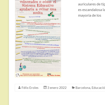
auriculares de t
es escandalosa l
mayoría de los
Félix Eroles
3 enero 2022
Barcelona
,
Educaci