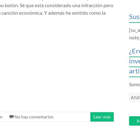
ipo botón. Sé que está considerado una infracción pero
a sanción económica. Y además he sentido como la
Sus
[su_
note
¿Er
inv
art
Somos
ANI
intr
tu
ón
No hay comentarios
Leer más
email
M