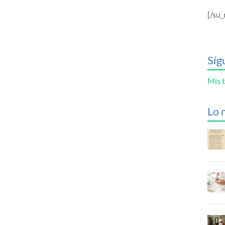
[/su_
Síg
Mis t
Lo 