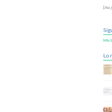
[/su_
Síg
Mis t
Lo 