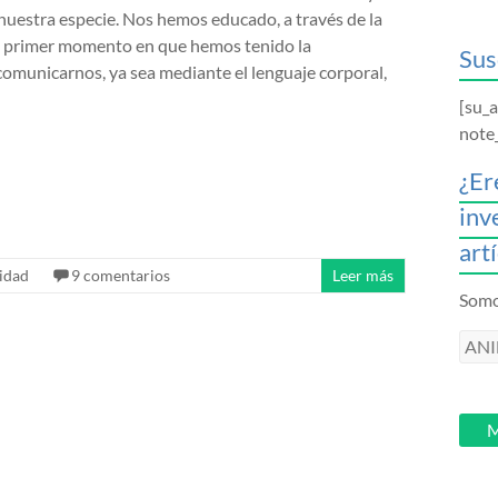
 nuestra especie. Nos hemos educado, a través de la
el primer momento en que hemos tenido la
Sus
omunicarnos, ya sea mediante el lenguaje corporal,
[su_
note
¿Er
inv
art
idad
9 comentarios
Leer más
Somos
ANI
intr
tu
email
M