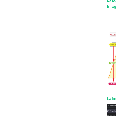
Infog
La im