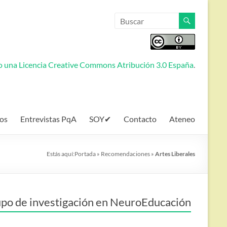
jo una
Licencia Creative Commons Atribución 3.0 España
.
os
Entrevistas PqA
SOY✔
Contacto
Ateneo
Estás aquí:
Portada
»
Recomendaciones
»
Artes Liberales
po de investigación en NeuroEducación