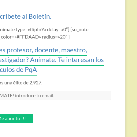
críbete al Boletín.
animate type=»flipInY» delay=»0″] [su_note
_color=»#FFDAAD» radius=»20″ ]
es profesor, docente, maestro,
estigador? Anímate. Te interesan los
ículos de PqA
 una élite de 2.927.
MATE!
oduce
.
e apunto !!!