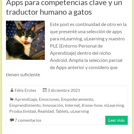
Apps para competencias clave y un
traductor humano a gatos
Este post es continuidad de otro en la
que presenté una selección de apps
para mLearning, uLearning y nuestro
PLE (Entorno Personal de
Aprendizaje) dentro del nicho
Android. Amplía la selección parcial
de Apps anterior y considero que
tienen suficiente
Félix Eroles
3 diciembre 2021
Aprendizaje
,
Emociones
,
Empoderamiento
,
Emprendimiento
,
Innovación
,
Internet
,
Know-how
,
mLearning
,
Productividad
,
Realidad
,
Tablets
,
uLearning
7 comentarios
Leer más