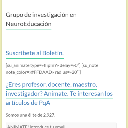
Grupo de investigación en
NeuroEducación
Suscríbete al Boletín.
[su_animate type=»flipInY» delay=»0″] [su_note
note_color=»#FFDAAD» radius=»20″ ]
¿Eres profesor, docente, maestro,
investigador? Anímate. Te interesan los
artículos de PqA
Somos una élite de 2.927.
ANIMATE!