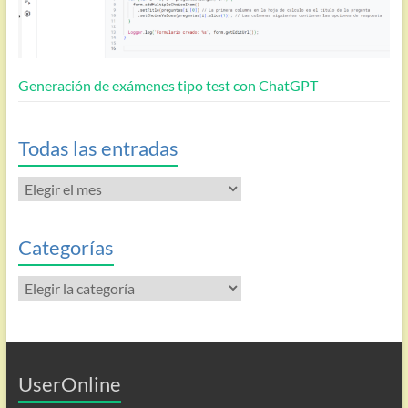
Generación de exámenes tipo test con ChatGPT
Todas las entradas
Todas
las
entradas
Categorías
Categorías
UserOnline