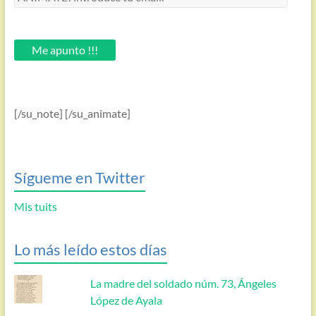
introduce
tu
email.
Me apunto !!!
[/su_note] [/su_animate]
Sígueme en Twitter
Mis tuits
Lo más leído estos días
La madre del soldado núm. 73, Ángeles
López de Ayala