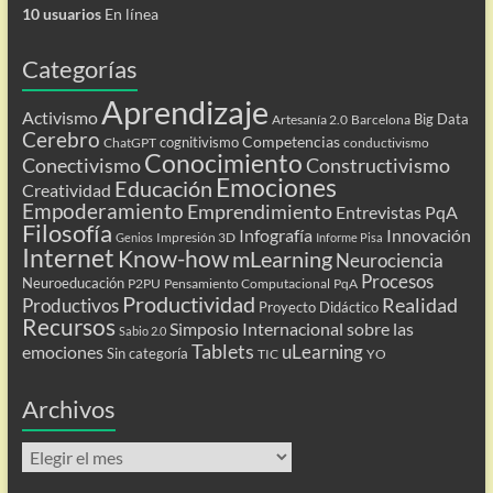
10 usuarios
En línea
Categorías
Aprendizaje
Activismo
Big Data
Artesanía 2.0
Barcelona
Cerebro
Competencias
cognitivismo
ChatGPT
conductivismo
Conocimiento
Conectivismo
Constructivismo
Emociones
Educación
Creatividad
Empoderamiento
Emprendimiento
Entrevistas PqA
Filosofía
Infografía
Innovación
Impresión 3D
Genios
Informe Pisa
Internet
Know-how
mLearning
Neurociencia
Procesos
Neuroeducación
P2PU
Pensamiento Computacional
PqA
Productividad
Realidad
Productivos
Proyecto Didáctico
Recursos
Simposio Internacional sobre las
Sabio 2.0
Tablets
uLearning
emociones
Sin categoría
TIC
YO
Archivos
Archivos