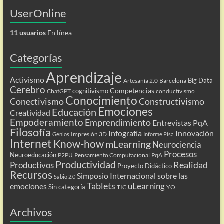
UserOnline
11 usuarios
En línea
Categorías
Aprendizaje
Activismo
Big Data
Artesanía 2.0
Barcelona
Cerebro
Competencias
cognitivismo
ChatGPT
conductivismo
Conocimiento
Conectivismo
Constructivismo
Emociones
Educación
Creatividad
Empoderamiento
Emprendimiento
Entrevistas PqA
Filosofía
Infografía
Innovación
Impresión 3D
Genios
Informe Pisa
Internet
Know-how
mLearning
Neurociencia
Procesos
Neuroeducación
P2PU
Pensamiento Computacional
PqA
Productividad
Realidad
Productivos
Proyecto Didáctico
Recursos
Simposio Internacional sobre las
Sabio 2.0
Tablets
uLearning
emociones
Sin categoría
TIC
YO
Archivos