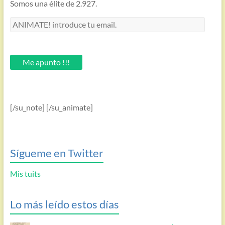
Somos una élite de 2.927.
ANIMATE!
introduce
tu
email.
Me apunto !!!
[/su_note] [/su_animate]
Sígueme en Twitter
Mis tuits
Lo más leído estos días