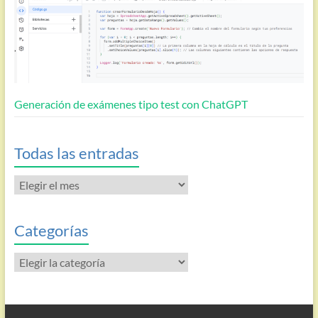
Generación de exámenes tipo test con ChatGPT
Todas las entradas
Todas
las
entradas
Categorías
Categorías