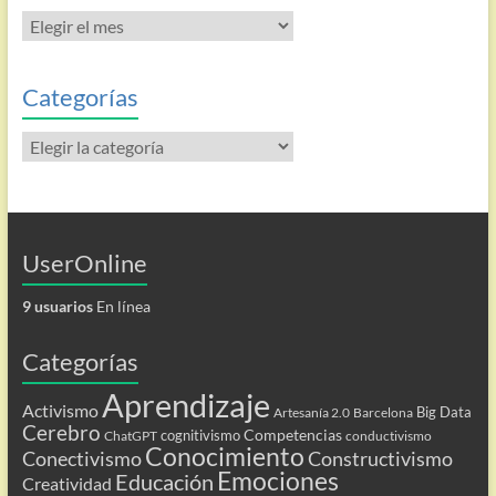
Todas
las
entradas
Categorías
Categorías
UserOnline
9 usuarios
En línea
Categorías
Aprendizaje
Activismo
Big Data
Artesanía 2.0
Barcelona
Cerebro
Competencias
cognitivismo
ChatGPT
conductivismo
Conocimiento
Conectivismo
Constructivismo
Emociones
Educación
Creatividad