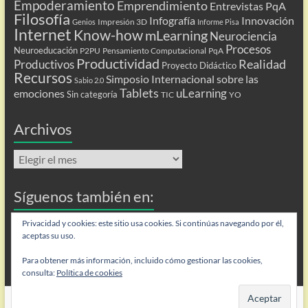
Empoderamiento
Emprendimiento
Entrevistas PqA
Filosofía
Infografía
Innovación
Impresión 3D
Genios
Informe Pisa
Internet
Know-how
mLearning
Neurociencia
Procesos
Neuroeducación
P2PU
Pensamiento Computacional
PqA
Productividad
Realidad
Productivos
Proyecto Didáctico
Recursos
Simposio Internacional sobre las
Sabio 2.0
Tablets
uLearning
emociones
Sin categoría
TIC
YO
Archivos
Archivos
Síguenos también en:
Flip
Privacidad y cookies: este sitio usa cookies. Si continúas navegando por él,
aceptas su uso.
Para obtener más información, incluido cómo gestionar las cookies,
consulta:
Política de cookies
Copyright © 2026
Personas que aprenden
. Todos los derechos reservados.