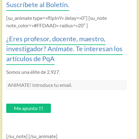
Suscríbete al Boletín.
[su_animate type=»flipInY» delay=»0″] [su_note
note_color=»#FFDAAD» radius=»20″ ]
¿Eres profesor, docente, maestro,
investigador? Anímate. Te interesan los
artículos de PqA
Somos una élite de 2.927.
ANIMATE!
introduce
tu
email.
Me apunto !!!
[/su_note] [/su_animate]