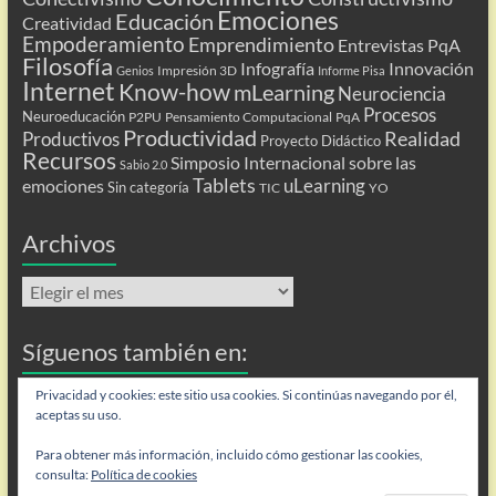
Emociones
Educación
Creatividad
Empoderamiento
Emprendimiento
Entrevistas PqA
Filosofía
Infografía
Innovación
Impresión 3D
Genios
Informe Pisa
Internet
Know-how
mLearning
Neurociencia
Procesos
Neuroeducación
P2PU
Pensamiento Computacional
PqA
Productividad
Realidad
Productivos
Proyecto Didáctico
Recursos
Simposio Internacional sobre las
Sabio 2.0
Tablets
uLearning
emociones
Sin categoría
TIC
YO
Archivos
Archivos
Síguenos también en:
Flip
Privacidad y cookies: este sitio usa cookies. Si continúas navegando por él,
aceptas su uso.
Para obtener más información, incluido cómo gestionar las cookies,
consulta:
Política de cookies