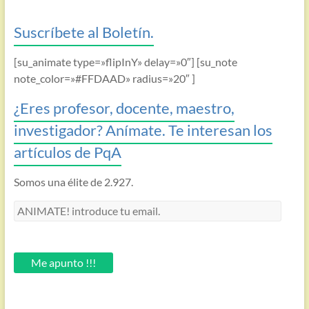
Suscríbete al Boletín.
[su_animate type=»flipInY» delay=»0″] [su_note
note_color=»#FFDAAD» radius=»20″ ]
¿Eres profesor, docente, maestro,
investigador? Anímate. Te interesan los
artículos de PqA
Somos una élite de 2.927.
ANIMATE!
introduce
tu
email.
Me apunto !!!