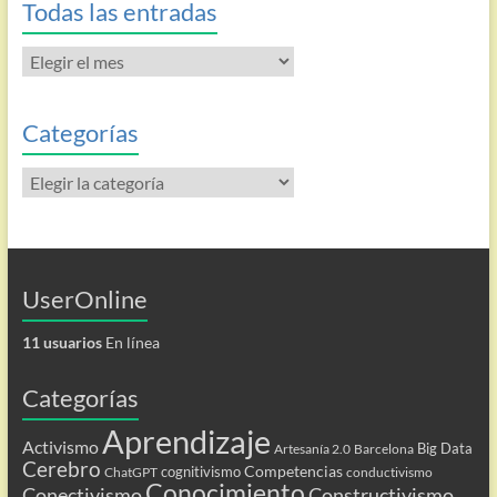
Todas las entradas
Todas
las
entradas
Categorías
Categorías
UserOnline
11 usuarios
En línea
Categorías
Aprendizaje
Activismo
Big Data
Artesanía 2.0
Barcelona
Cerebro
Competencias
cognitivismo
ChatGPT
conductivismo
Conocimiento
Conectivismo
Constructivismo