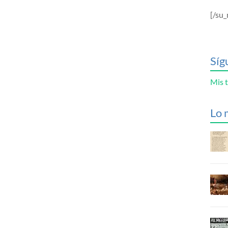
[/su_
Síg
Mis t
Lo 