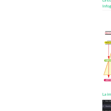
Infog
La im