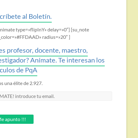
críbete al Boletín.
animate type=»flipInY» delay=»0″] [su_note
_color=»#FFDAAD» radius=»20″ ]
es profesor, docente, maestro,
estigador? Anímate. Te interesan los
ículos de PqA
 una élite de 2.927.
MATE!
oduce
.
e apunto !!!