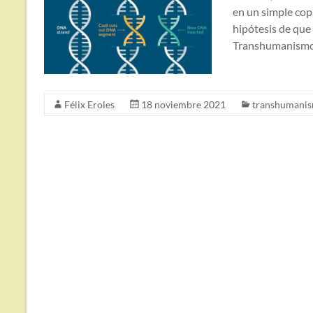
en un simple cop
hipótesis de que 
Transhumanismo e
Félix Eroles
18 noviembre 2021
transhumani