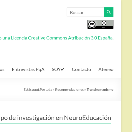
jo una
Licencia Creative Commons Atribución 3.0 España
.
os
Entrevistas PqA
SOY✔
Contacto
Ateneo
Estás aquí:
Portada
»
Recomendaciones
»
Transhumanismo
po de investigación en NeuroEducación