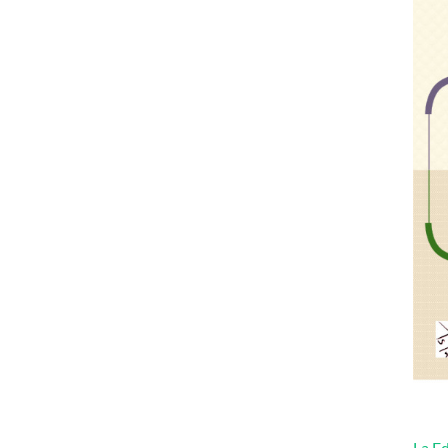
La Ed