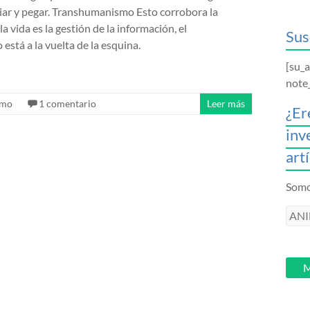
iar y pegar. Transhumanismo Esto corrobora la
la vida es la gestión de la información, el
Sus
stá a la vuelta de la esquina.
[su_
note
smo
1 comentario
Leer más
¿Er
inv
art
Somos
ANI
intr
tu
email
M