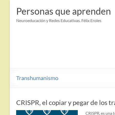
Saltar
al
Personas que aprenden
contenido
Neuroeducación y Redes Educativas. Félix Eroles
Transhumanismo
CRISPR, el copiar y pegar de los t
CRISPR, es una t