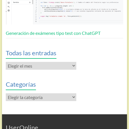
Generación de exámenes tipo test con ChatGPT
Todas las entradas
Todas
las
entradas
Categorías
Categorías
UserOnline