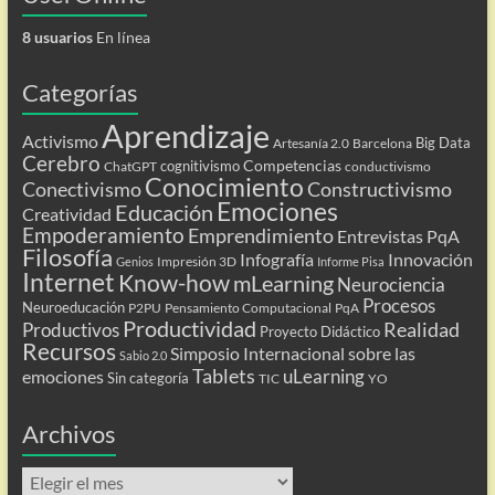
8 usuarios
En línea
Categorías
Aprendizaje
Activismo
Big Data
Artesanía 2.0
Barcelona
Cerebro
Competencias
cognitivismo
ChatGPT
conductivismo
Conocimiento
Conectivismo
Constructivismo
Emociones
Educación
Creatividad
Empoderamiento
Emprendimiento
Entrevistas PqA
Filosofía
Infografía
Innovación
Impresión 3D
Genios
Informe Pisa
Internet
Know-how
mLearning
Neurociencia
Procesos
Neuroeducación
P2PU
Pensamiento Computacional
PqA
Productividad
Realidad
Productivos
Proyecto Didáctico
Recursos
Simposio Internacional sobre las
Sabio 2.0
Tablets
uLearning
emociones
Sin categoría
TIC
YO
Archivos
Archivos