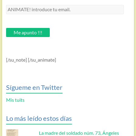
ANIMATE!
introduce
tu
email.
Me apunto !!!
[/su_note] [/su_animate]
Sígueme en Twitter
Mis tuits
Lo más leído estos días
La madre del soldado núm. 73, Ángeles