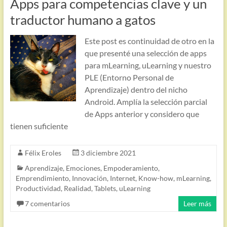
Apps para competencias clave y un
traductor humano a gatos
Este post es continuidad de otro en la
que presenté una selección de apps
para mLearning, uLearning y nuestro
PLE (Entorno Personal de
Aprendizaje) dentro del nicho
Android. Amplía la selección parcial
de Apps anterior y considero que
tienen suficiente
Félix Eroles
3 diciembre 2021
Aprendizaje
,
Emociones
,
Empoderamiento
,
Emprendimiento
,
Innovación
,
Internet
,
Know-how
,
mLearning
,
Productividad
,
Realidad
,
Tablets
,
uLearning
7 comentarios
Leer más