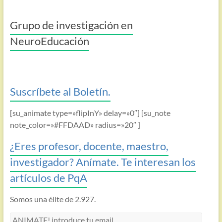
Grupo de investigación en
NeuroEducación
Suscríbete al Boletín.
[su_animate type=»flipInY» delay=»0″] [su_note
note_color=»#FFDAAD» radius=»20″ ]
¿Eres profesor, docente, maestro,
investigador? Anímate. Te interesan los
artículos de PqA
Somos una élite de 2.927.
ANIMATE!