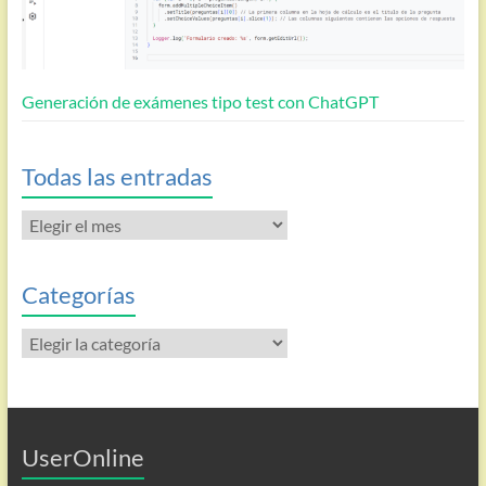
Generación de exámenes tipo test con ChatGPT
Todas las entradas
Todas
las
entradas
Categorías
Categorías
UserOnline