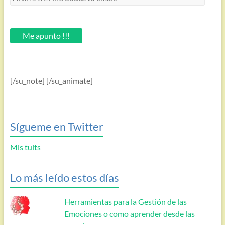
introduce
tu
email.
Me apunto !!!
[/su_note] [/su_animate]
Sígueme en Twitter
Mis tuits
Lo más leído estos días
Herramientas para la Gestión de las
Emociones o como aprender desde las