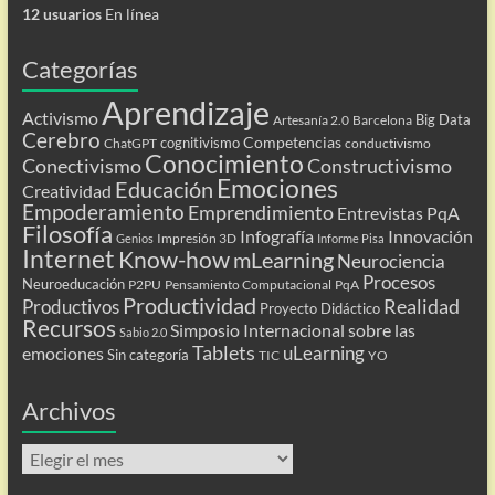
12 usuarios
En línea
Categorías
Aprendizaje
Activismo
Big Data
Artesanía 2.0
Barcelona
Cerebro
Competencias
cognitivismo
ChatGPT
conductivismo
Conocimiento
Conectivismo
Constructivismo
Emociones
Educación
Creatividad
Empoderamiento
Emprendimiento
Entrevistas PqA
Filosofía
Infografía
Innovación
Impresión 3D
Genios
Informe Pisa
Internet
Know-how
mLearning
Neurociencia
Procesos
Neuroeducación
P2PU
Pensamiento Computacional
PqA
Productividad
Realidad
Productivos
Proyecto Didáctico
Recursos
Simposio Internacional sobre las
Sabio 2.0
Tablets
uLearning
emociones
Sin categoría
TIC
YO
Archivos
Archivos