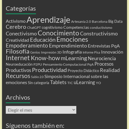
Categorías
Aprendizaje
Activismo
Big Data
Artesanía 2.0
Barcelona
Cerebro
Competencias
cognitivismo
ChatGPT
conductivismo
Conocimiento
Conectivismo
Constructivismo
Emociones
Educación
Creatividad
Empoderamiento
Emprendimiento
Entrevistas PqA
Filosofía
Infografía
Innovación
Impresión 3D
Genios
Informe Pisa
Internet
Know-how
mLearning
Neurociencia
Procesos
Neuroeducación
P2PU
Pensamiento Computacional
PqA
Productividad
Realidad
Productivos
Proyecto Didáctico
Recursos
Simposio Internacional sobre las
Sabio 2.0
Tablets
uLearning
emociones
Sin categoría
TIC
YO
Archivos
Archivos
Síguenos también en: