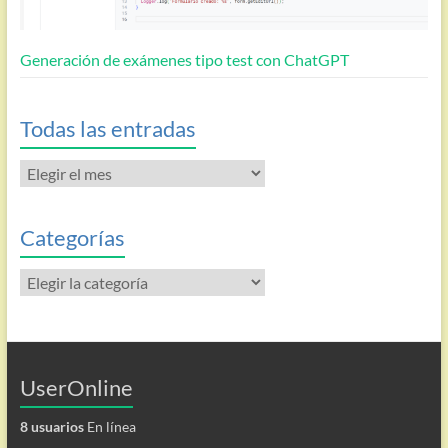
Generación de exámenes tipo test con ChatGPT
Todas las entradas
Todas
las
entradas
Categorías
Categorías
UserOnline
8 usuarios
En línea