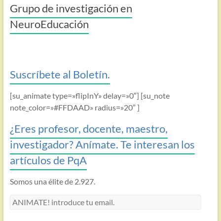
Grupo de investigación en
NeuroEducación
Suscríbete al Boletín.
[su_animate type=»flipInY» delay=»0″] [su_note
note_color=»#FFDAAD» radius=»20″ ]
¿Eres profesor, docente, maestro,
investigador? Anímate. Te interesan los
artículos de PqA
Somos una élite de 2.927.
ANIMATE!
introduce