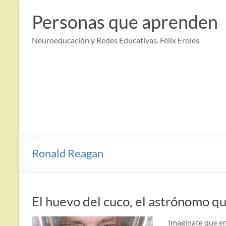
Saltar
al
Personas que aprenden
contenido
Neuroeducación y Redes Educativas. Félix Eroles
Ronald Reagan
El huevo del cuco, el astrónomo q
Imagínate que er