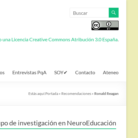
jo una
Licencia Creative Commons Atribución 3.0 España
.
os
Entrevistas PqA
SOY✔
Contacto
Ateneo
Estás aquí:
Portada
»
Recomendaciones
»
Ronald Reagan
po de investigación en NeuroEducación