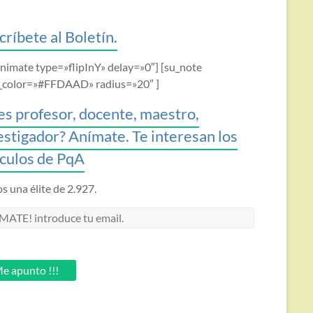
críbete al Boletín.
animate type=»flipInY» delay=»0″] [su_note
_color=»#FFDAAD» radius=»20″ ]
es profesor, docente, maestro,
estigador? Anímate. Te interesan los
ículos de PqA
 una élite de 2.927.
MATE!
oduce
.
e apunto !!!