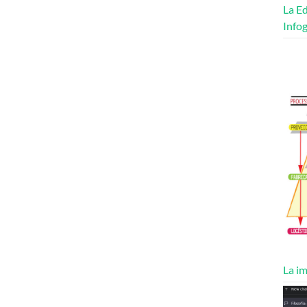
La Ed
Infog
La im