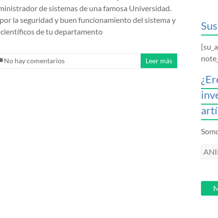
inistrador de sistemas de una famosa Universidad.
r por la seguridad y buen funcionamiento del sistema y
Sus
s científicos de tu departamento
[su_
note
No hay comentarios
Leer más
¿Er
inv
art
Somos
ANI
intr
tu
email
M