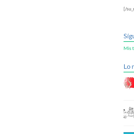
[/su_
Síg
Mis t
Lo 