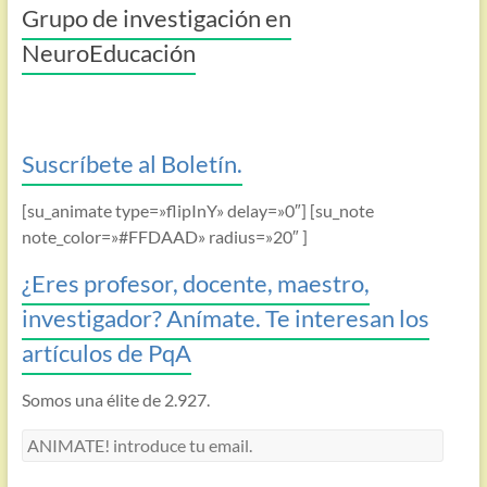
Grupo de investigación en
NeuroEducación
Suscríbete al Boletín.
[su_animate type=»flipInY» delay=»0″] [su_note
note_color=»#FFDAAD» radius=»20″ ]
¿Eres profesor, docente, maestro,
investigador? Anímate. Te interesan los
artículos de PqA
Somos una élite de 2.927.
ANIMATE!
introduce