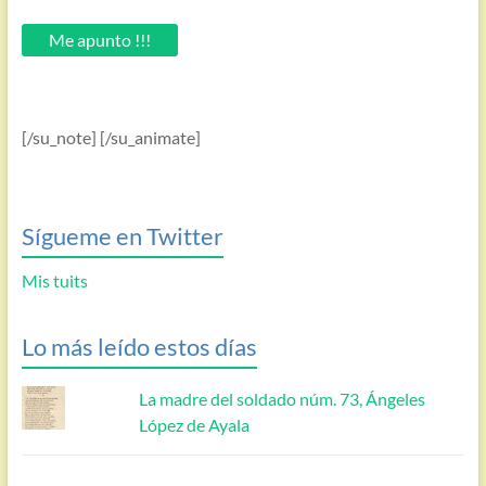
tu
email.
Me apunto !!!
[/su_note] [/su_animate]
Sígueme en Twitter
Mis tuits
Lo más leído estos días
La madre del soldado núm. 73, Ángeles
López de Ayala