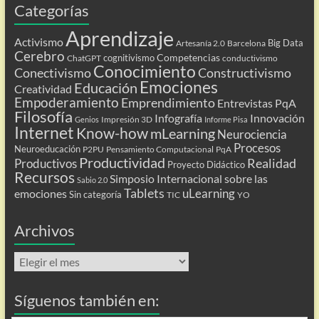
Categorías
Aprendizaje
Activismo
Big Data
Artesanía 2.0
Barcelona
Cerebro
Competencias
cognitivismo
ChatGPT
conductivismo
Conocimiento
Conectivismo
Constructivismo
Emociones
Educación
Creatividad
Empoderamiento
Emprendimiento
Entrevistas PqA
Filosofía
Infografía
Innovación
Impresión 3D
Genios
Informe Pisa
Internet
Know-how
mLearning
Neurociencia
Procesos
Neuroeducación
P2PU
Pensamiento Computacional
PqA
Productividad
Realidad
Productivos
Proyecto Didáctico
Recursos
Simposio Internacional sobre las
Sabio 2.0
Tablets
uLearning
emociones
Sin categoría
TIC
YO
Archivos
Archivos
Síguenos también en: