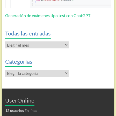
Generación de exámenes tipo test con ChatGPT
Todas las entradas
Todas
las
entradas
Categorías
Categorías
UserOnline
12 usuarios
En línea