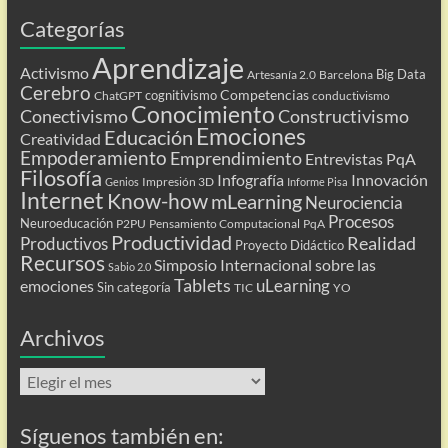
Categorías
Aprendizaje
Activismo
Big Data
Artesanía 2.0
Barcelona
Cerebro
Competencias
cognitivismo
ChatGPT
conductivismo
Conocimiento
Conectivismo
Constructivismo
Emociones
Educación
Creatividad
Empoderamiento
Emprendimiento
Entrevistas PqA
Filosofía
Infografía
Innovación
Impresión 3D
Genios
Informe Pisa
Internet
Know-how
mLearning
Neurociencia
Procesos
Neuroeducación
P2PU
Pensamiento Computacional
PqA
Productividad
Realidad
Productivos
Proyecto Didáctico
Recursos
Simposio Internacional sobre las
Sabio 2.0
Tablets
uLearning
emociones
Sin categoría
TIC
YO
Archivos
Archivos
Síguenos también en: