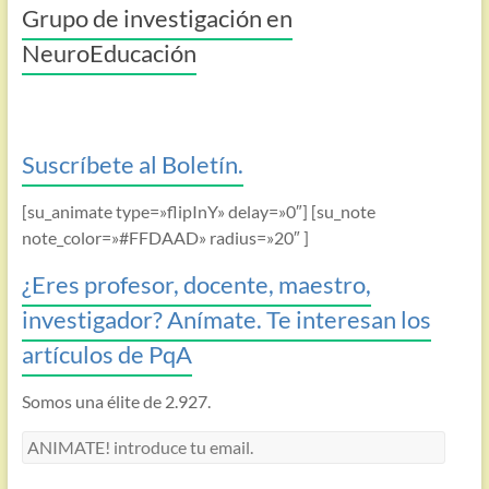
Grupo de investigación en
NeuroEducación
Suscríbete al Boletín.
[su_animate type=»flipInY» delay=»0″] [su_note
note_color=»#FFDAAD» radius=»20″ ]
¿Eres profesor, docente, maestro,
investigador? Anímate. Te interesan los
artículos de PqA
Somos una élite de 2.927.
ANIMATE!
introduce