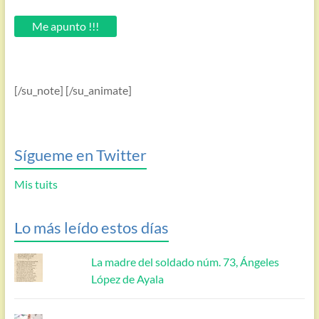
tu
email.
Me apunto !!!
[/su_note] [/su_animate]
Sígueme en Twitter
Mis tuits
Lo más leído estos días
La madre del soldado núm. 73, Ángeles
López de Ayala