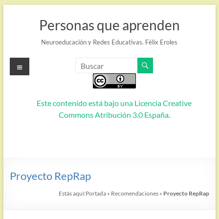
Saltar
al
Personas que aprenden
contenido
Neuroeducación y Redes Educativas. Félix Eroles
Menú
Este contenido está bajo una
Licencia Creative
Commons Atribución 3.0 España
.
Proyecto RepRap
Estás aquí:
Portada
»
Recomendaciones
»
Proyecto RepRap