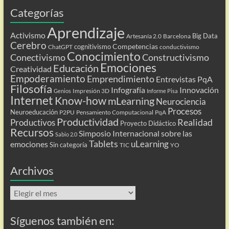
Categorías
Aprendizaje
Activismo
Big Data
Artesanía 2.0
Barcelona
Cerebro
Competencias
cognitivismo
ChatGPT
conductivismo
Conocimiento
Conectivismo
Constructivismo
Emociones
Educación
Creatividad
Empoderamiento
Emprendimiento
Entrevistas PqA
Filosofía
Infografía
Innovación
Impresión 3D
Genios
Informe Pisa
Internet
Know-how
mLearning
Neurociencia
Procesos
Neuroeducación
P2PU
Pensamiento Computacional
PqA
Productividad
Realidad
Productivos
Proyecto Didáctico
Recursos
Simposio Internacional sobre las
Sabio 2.0
Tablets
uLearning
emociones
Sin categoría
TIC
YO
Archivos
Archivos
Síguenos también en: