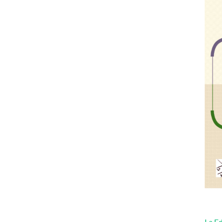
La Ed