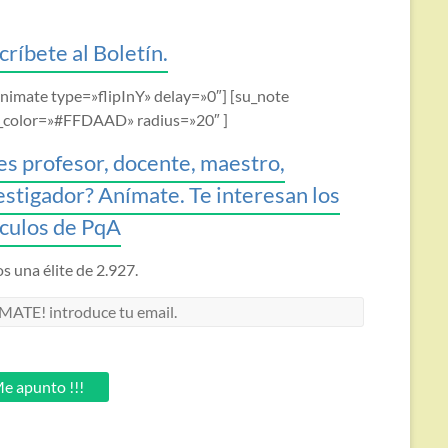
críbete al Boletín.
animate type=»flipInY» delay=»0″] [su_note
_color=»#FFDAAD» radius=»20″ ]
es profesor, docente, maestro,
estigador? Anímate. Te interesan los
ículos de PqA
 una élite de 2.927.
MATE!
oduce
.
e apunto !!!