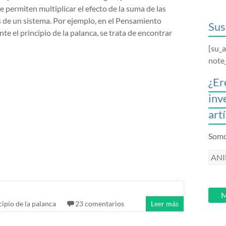
 permiten multiplicar el efecto de la suma de las
s de un sistema. Por ejemplo, en el Pensamiento
Sus
te el principio de la palanca, se trata de encontrar
[su_
note
¿Er
inv
art
Somos
ANI
intr
tu
email
M
cipio de la palanca
23 comentarios
Leer más