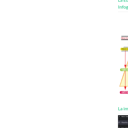
Infog
La im