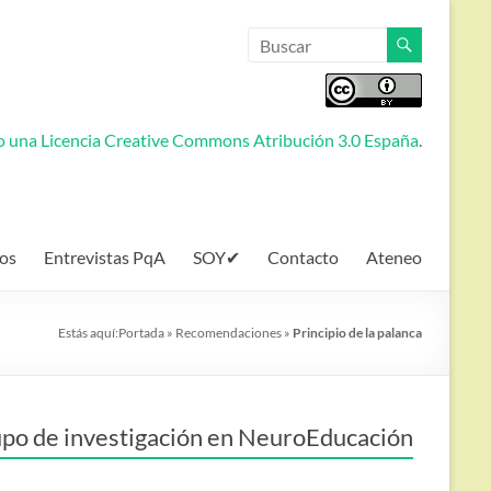
jo una
Licencia Creative Commons Atribución 3.0 España
.
os
Entrevistas PqA
SOY✔
Contacto
Ateneo
Estás aquí:
Portada
»
Recomendaciones
»
Principio de la palanca
po de investigación en NeuroEducación