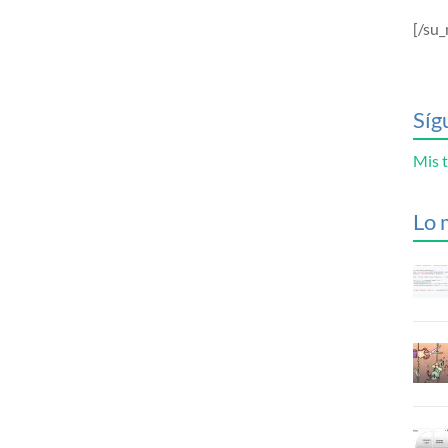
[/su_
Síg
Mis t
Lo 