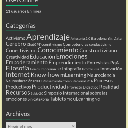
11 usuarios
En línea
Categorías
Aprendizaje
Activismo
Big Data
Artesanía 2.0
Barcelona
Cerebro
Competencias
cognitivismo
ChatGPT
conductivismo
Conocimiento
Conectivismo
Constructivismo
Emociones
Educación
Creatividad
Empoderamiento
Emprendimiento
Entrevistas PqA
Filosofía
Infografía
Innovación
Impresión 3D
Genios
Informe Pisa
Internet
Know-how
mLearning
Neurociencia
Procesos
Neuroeducación
P2PU
Pensamiento Computacional
PqA
Productividad
Realidad
Productivos
Proyecto Didáctico
Recursos
Simposio Internacional sobre las
Sabio 2.0
Tablets
uLearning
emociones
Sin categoría
TIC
YO
Archivos
Archivos