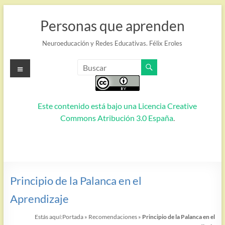
Saltar
al
Personas que aprenden
contenido
Neuroeducación y Redes Educativas. Félix Eroles
Menú
Este contenido está bajo una
Licencia Creative
Commons Atribución 3.0 España
.
Principio de la Palanca en el
Aprendizaje
Estás aquí:
Portada
»
Recomendaciones
»
Principio de la Palanca en el