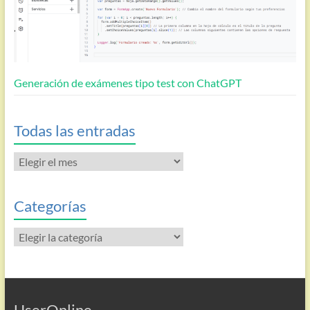
Generación de exámenes tipo test con ChatGPT
Todas las entradas
Todas
las
entradas
Categorías
Categorías
UserOnline