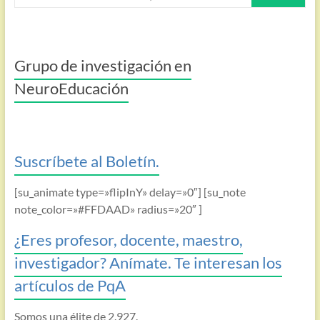
Grupo de investigación en
NeuroEducación
Suscríbete al Boletín.
[su_animate type=»flipInY» delay=»0″] [su_note
note_color=»#FFDAAD» radius=»20″ ]
¿Eres profesor, docente, maestro,
investigador? Anímate. Te interesan los
artículos de PqA
Somos una élite de 2.927.