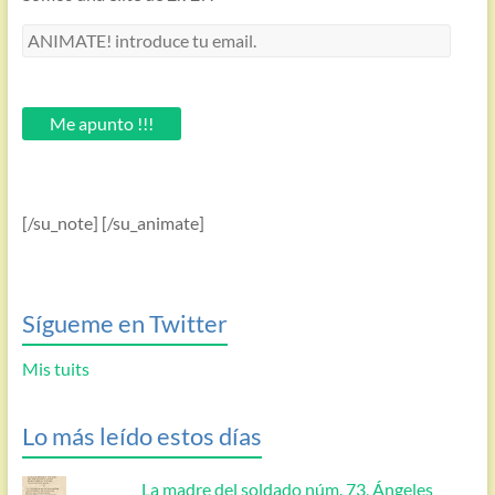
ANIMATE!
introduce
tu
email.
Me apunto !!!
[/su_note] [/su_animate]
Sígueme en Twitter
Mis tuits
Lo más leído estos días
La madre del soldado núm. 73, Ángeles