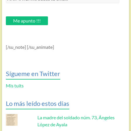
introduce
tu
email.
Me apunto !!!
[/su_note] [/su_animate]
Sígueme en Twitter
Mis tuits
Lo más leído estos días
La madre del soldado núm. 73, Ángeles
López de Ayala