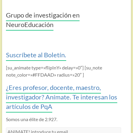
Grupo de investigación en
NeuroEducación
Suscríbete al Boletín.
[su_animate type=»flipInY» delay=»0″] [su_note
note_color=»#FFDAAD» radius=»20″ ]
¿Eres profesor, docente, maestro,
investigador? Anímate. Te interesan los
artículos de PqA
Somos una élite de 2.927.
ANIMATE!