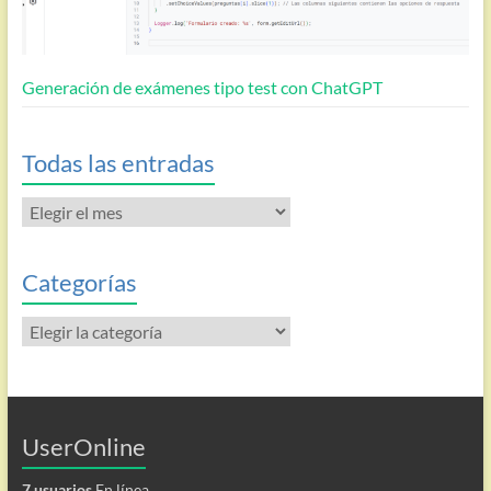
Generación de exámenes tipo test con ChatGPT
Todas las entradas
Todas
las
entradas
Categorías
Categorías
UserOnline
7 usuarios
En línea