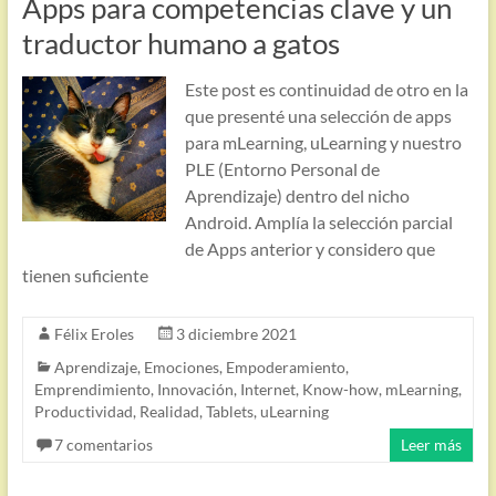
Apps para competencias clave y un
traductor humano a gatos
Este post es continuidad de otro en la
que presenté una selección de apps
para mLearning, uLearning y nuestro
PLE (Entorno Personal de
Aprendizaje) dentro del nicho
Android. Amplía la selección parcial
de Apps anterior y considero que
tienen suficiente
Félix Eroles
3 diciembre 2021
Aprendizaje
,
Emociones
,
Empoderamiento
,
Emprendimiento
,
Innovación
,
Internet
,
Know-how
,
mLearning
,
Productividad
,
Realidad
,
Tablets
,
uLearning
7 comentarios
Leer más