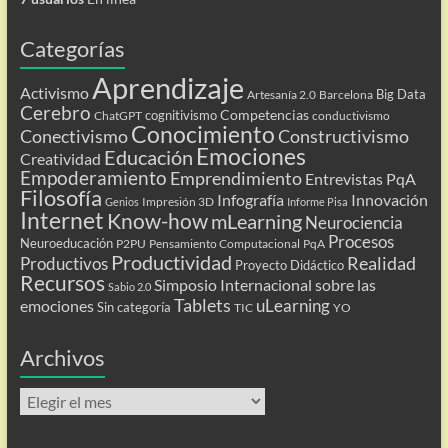
Categorías
Aprendizaje
Activismo
Big Data
Artesanía 2.0
Barcelona
Cerebro
Competencias
cognitivismo
ChatGPT
conductivismo
Conocimiento
Conectivismo
Constructivismo
Emociones
Educación
Creatividad
Empoderamiento
Emprendimiento
Entrevistas PqA
Filosofía
Infografía
Innovación
Impresión 3D
Genios
Informe Pisa
Internet
Know-how
mLearning
Neurociencia
Procesos
Neuroeducación
P2PU
Pensamiento Computacional
PqA
Productividad
Realidad
Productivos
Proyecto Didáctico
Recursos
Simposio Internacional sobre las
Sabio 2.0
Tablets
uLearning
emociones
Sin categoría
TIC
YO
Archivos
Archivos