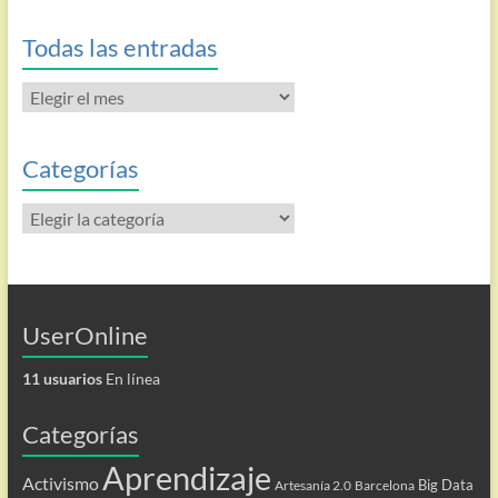
Todas las entradas
Todas
las
entradas
Categorías
Categorías
UserOnline
11 usuarios
En línea
Categorías
Aprendizaje
Activismo
Big Data
Artesanía 2.0
Barcelona