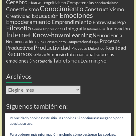
Cerebro
Competencias
cognitivismo
ChatGPT
conductivismo
Conocimiento
Conectivismo
Constructivismo
Emociones
Educación
Creatividad
Empoderamiento
Emprendimiento
Entrevistas PqA
Filosofía
Infografía
Innovación
Impresión 3D
Genios
Informe Pisa
Internet
Know-how
mLearning
Neurociencia
Procesos
Neuroeducación
P2PU
Pensamiento Computacional
PqA
Productividad
Realidad
Productivos
Proyecto Didáctico
Recursos
Simposio Internacional sobre las
Sabio 2.0
Tablets
uLearning
emociones
Sin categoría
TIC
YO
Archivos
Archivos
Síguenos también en:
Flip
Privacidad y cookies: este sitio usa cookies. Si continúas navegando por él,
aceptas su uso.
Para obtener más información, incluido cómo gestionar las cookies,