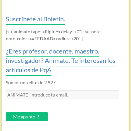
Suscríbete al Boletín.
[su_animate type=»flipInY» delay=»0″] [su_note
note_color=»#FFDAAD» radius=»20″ ]
¿Eres profesor, docente, maestro,
investigador? Anímate. Te interesan los
artículos de PqA
Somos una élite de 2.927.
ANIMATE!
introduce
tu
email.
Me apunto !!!