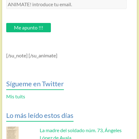
ANIMATE!
introduce
tu
email.
Me apunto !!!
[/su_note] [/su_animate]
Sígueme en Twitter
Mis tuits
Lo más leído estos días
La madre del soldado núm. 73, Ángeles
López de Ayala