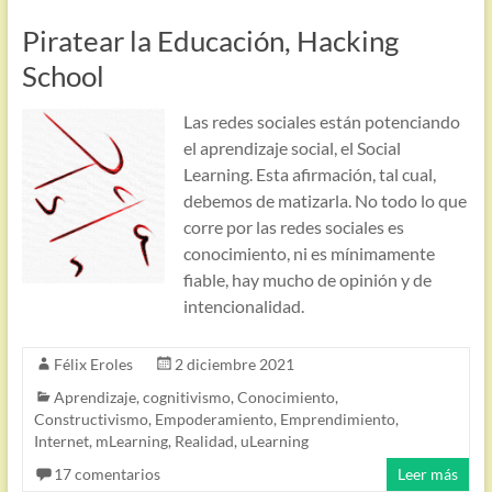
Piratear la Educación, Hacking
School
Las redes sociales están potenciando
el aprendizaje social, el Social
Learning. Esta afirmación, tal cual,
debemos de matizarla. No todo lo que
corre por las redes sociales es
conocimiento, ni es mínimamente
fiable, hay mucho de opinión y de
intencionalidad.
Félix Eroles
2 diciembre 2021
Aprendizaje
,
cognitivismo
,
Conocimiento
,
Constructivismo
,
Empoderamiento
,
Emprendimiento
,
Internet
,
mLearning
,
Realidad
,
uLearning
17 comentarios
Leer más