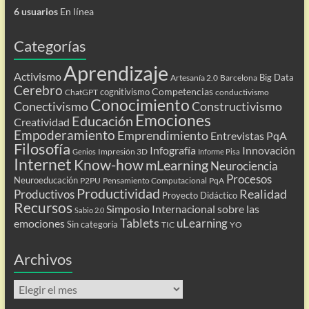
6 usuarios
En línea
Categorías
Aprendizaje
Activismo
Big Data
Artesanía 2.0
Barcelona
Cerebro
Competencias
cognitivismo
ChatGPT
conductivismo
Conocimiento
Conectivismo
Constructivismo
Emociones
Educación
Creatividad
Empoderamiento
Emprendimiento
Entrevistas PqA
Filosofía
Infografía
Innovación
Impresión 3D
Genios
Informe Pisa
Internet
Know-how
mLearning
Neurociencia
Procesos
Neuroeducación
P2PU
Pensamiento Computacional
PqA
Productividad
Realidad
Productivos
Proyecto Didáctico
Recursos
Simposio Internacional sobre las
Sabio 2.0
Tablets
uLearning
emociones
Sin categoría
TIC
YO
Archivos
Archivos