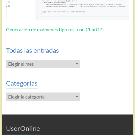
Generación de exámenes tipo test con ChatGPT
Todas las entradas
Todas
las
entradas
Categorías
Categorías
UserOnline