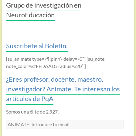
Grupo de investigación en
NeuroEducación
Suscríbete al Boletín.
[su_animate type=»flipInY» delay=»0″] [su_note
note_color=»#FFDAAD» radius=»20″ ]
¿Eres profesor, docente, maestro,
investigador? Anímate. Te interesan los
artículos de PqA
Somos una élite de 2.927.
ANIMATE!
introduce