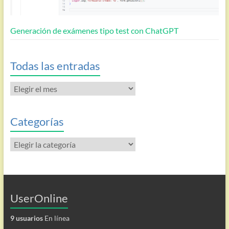
Generación de exámenes tipo test con ChatGPT
Todas las entradas
Todas
las
entradas
Categorías
Categorías
UserOnline
9 usuarios
En línea