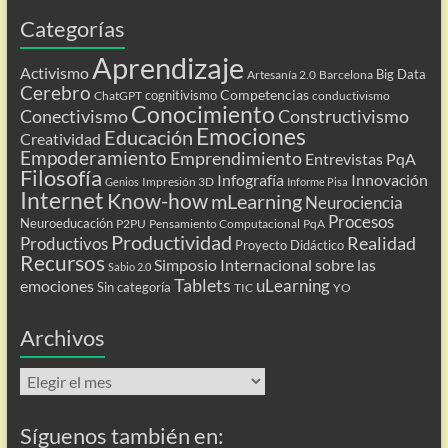
Categorías
Aprendizaje
Activismo
Big Data
Artesanía 2.0
Barcelona
Cerebro
Competencias
cognitivismo
ChatGPT
conductivismo
Conocimiento
Conectivismo
Constructivismo
Emociones
Educación
Creatividad
Empoderamiento
Emprendimiento
Entrevistas PqA
Filosofía
Infografía
Innovación
Impresión 3D
Genios
Informe Pisa
Internet
Know-how
mLearning
Neurociencia
Procesos
Neuroeducación
P2PU
Pensamiento Computacional
PqA
Productividad
Realidad
Productivos
Proyecto Didáctico
Recursos
Simposio Internacional sobre las
Sabio 2.0
Tablets
uLearning
emociones
Sin categoría
TIC
YO
Archivos
Archivos
Síguenos también en: