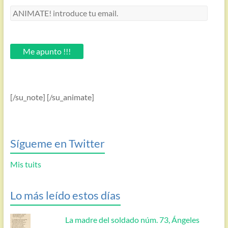
ANIMATE!
introduce
tu
email.
Me apunto !!!
[/su_note] [/su_animate]
Sígueme en Twitter
Mis tuits
Lo más leído estos días
La madre del soldado núm. 73, Ángeles