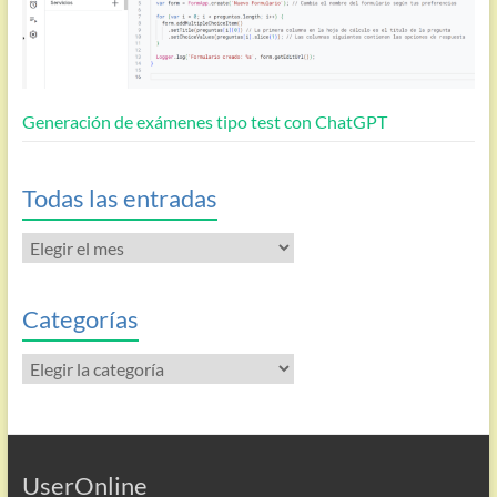
Generación de exámenes tipo test con ChatGPT
Todas las entradas
Todas
las
entradas
Categorías
Categorías
UserOnline