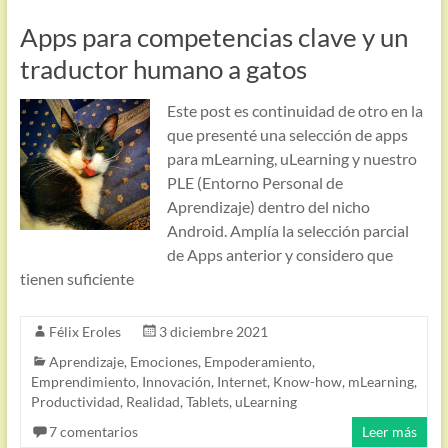
Apps para competencias clave y un
traductor humano a gatos
Este post es continuidad de otro en la
que presenté una selección de apps
para mLearning, uLearning y nuestro
PLE (Entorno Personal de
Aprendizaje) dentro del nicho
Android. Amplía la selección parcial
de Apps anterior y considero que
tienen suficiente
Félix Eroles
3 diciembre 2021
Aprendizaje
,
Emociones
,
Empoderamiento
,
Emprendimiento
,
Innovación
,
Internet
,
Know-how
,
mLearning
,
Productividad
,
Realidad
,
Tablets
,
uLearning
7 comentarios
Leer más