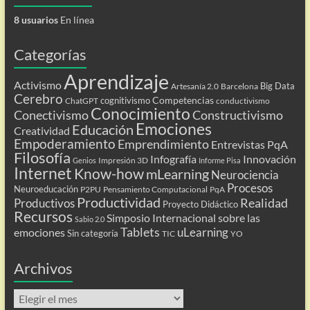
8 usuarios
En línea
Categorías
Aprendizaje
Activismo
Big Data
Artesanía 2.0
Barcelona
Cerebro
Competencias
cognitivismo
ChatGPT
conductivismo
Conocimiento
Conectivismo
Constructivismo
Emociones
Educación
Creatividad
Empoderamiento
Emprendimiento
Entrevistas PqA
Filosofía
Infografía
Innovación
Impresión 3D
Genios
Informe Pisa
Internet
Know-how
mLearning
Neurociencia
Procesos
Neuroeducación
P2PU
Pensamiento Computacional
PqA
Productividad
Realidad
Productivos
Proyecto Didáctico
Recursos
Simposio Internacional sobre las
Sabio 2.0
Tablets
uLearning
emociones
Sin categoría
TIC
YO
Archivos
Archivos