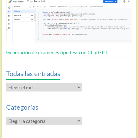
Generación de exámenes tipo test con ChatGPT
Todas las entradas
Todas
las
entradas
Categorías
Categorías