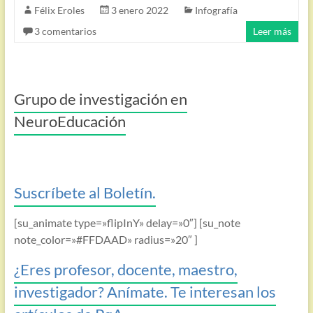
Félix Eroles
3 enero 2022
Infografía
3 comentarios
Leer más
Grupo de investigación en
NeuroEducación
Suscríbete al Boletín.
[su_animate type=»flipInY» delay=»0″] [su_note
note_color=»#FFDAAD» radius=»20″ ]
¿Eres profesor, docente, maestro,
investigador? Anímate. Te interesan los