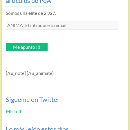
artículos de PqA
Somos una élite de 2.927.
ANIMATE!
introduce
tu
email.
Me apunto !!!
[/su_note] [/su_animate]
Sígueme en Twitter
Mis tuits
Lo más leído estos días