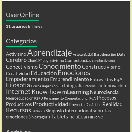
UserOnline
11 usuarios
En línea
Categorías
Aprendizaje
Activismo
Big Data
Artesanía 2.0
Barcelona
Cerebro
Competencias
cognitivismo
ChatGPT
conductivismo
Conocimiento
Conectivismo
Constructivismo
Emociones
Educación
Creatividad
Empoderamiento
Emprendimiento
Entrevistas PqA
Filosofía
Infografía
Innovación
Impresión 3D
Genios
Informe Pisa
Internet
Know-how
mLearning
Neurociencia
Procesos
Neuroeducación
P2PU
Pensamiento Computacional
PqA
Productividad
Realidad
Productivos
Proyecto Didáctico
Recursos
Simposio Internacional sobre las
Sabio 2.0
Tablets
uLearning
emociones
Sin categoría
TIC
YO
Archivos