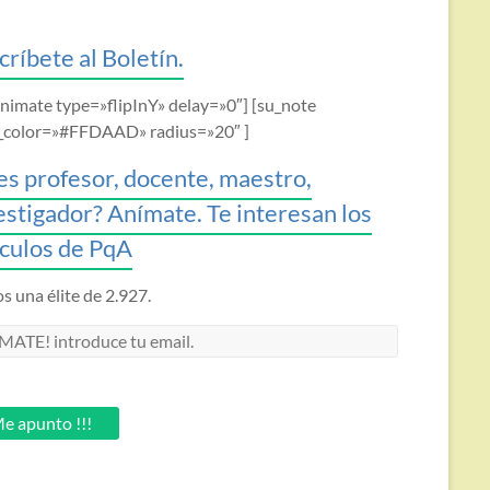
críbete al Boletín.
animate type=»flipInY» delay=»0″] [su_note
_color=»#FFDAAD» radius=»20″ ]
es profesor, docente, maestro,
estigador? Anímate. Te interesan los
ículos de PqA
 una élite de 2.927.
MATE!
oduce
.
e apunto !!!