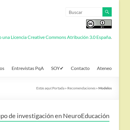
jo una
Licencia Creative Commons Atribución 3.0 España
.
os
Entrevistas PqA
SOY✔
Contacto
Ateneo
Estás aquí:
Portada
»
Recomendaciones
»
Modelos
po de investigación en NeuroEducación