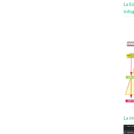
La Ed
Infog
La im