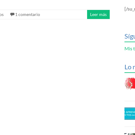
[/su_
os
1 comentario
Leer más
Síg
Mis t
Lo 