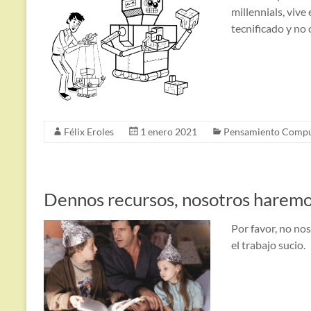
millennials, viv
tecnificado y no
Félix Eroles
1 enero 2021
Pensamiento Compu
Dennos recursos, nosotros haremos
Por favor, no no
el trabajo sucio.