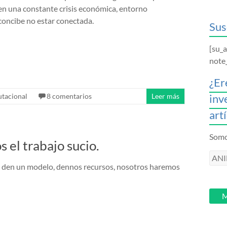
e en una constante crisis económica, entorno
 concibe no estar conectada.
Sus
[su_
note
¿Er
tacional
8 comentarios
Leer más
inv
art
Somos
 el trabajo sucio.
ANI
s den un modelo, dennos recursos, nosotros haremos
intr
tu
email
M