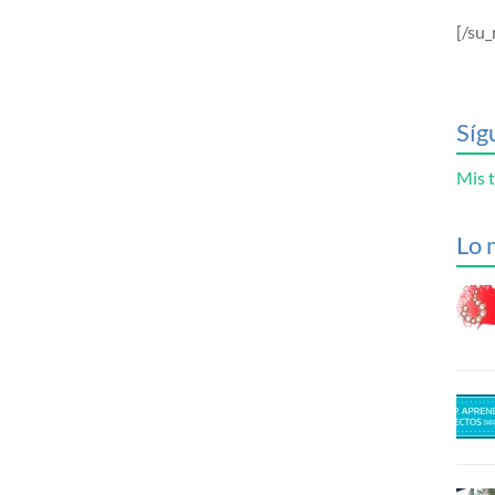
[/su_
Síg
Mis t
Lo 