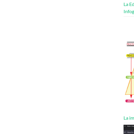
La Ed
Infog
La im