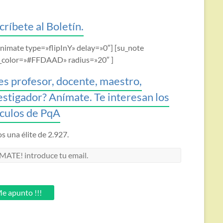
críbete al Boletín.
animate type=»flipInY» delay=»0″] [su_note
_color=»#FFDAAD» radius=»20″ ]
es profesor, docente, maestro,
estigador? Anímate. Te interesan los
ículos de PqA
 una élite de 2.927.
MATE!
oduce
.
e apunto !!!