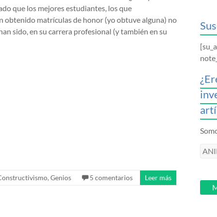
do que los mejores estudiantes, los que
 obtenido matrículas de honor (yo obtuve alguna) no
Sus
an sido, en su carrera profesional (y también en su
[su_
note
¿Er
inv
art
Somos
ANI
intr
tu
Constructivismo
,
Genios
5 comentarios
Leer más
email
M