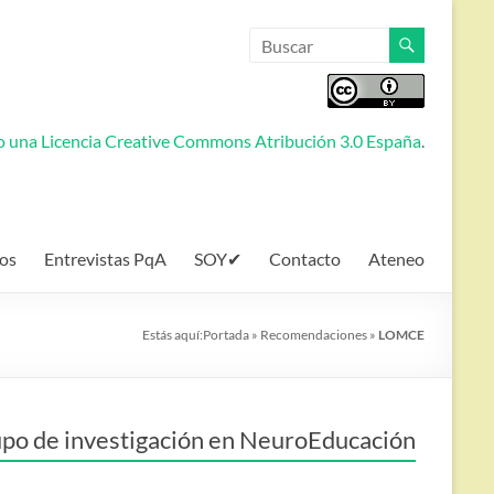
jo una
Licencia Creative Commons Atribución 3.0 España
.
os
Entrevistas PqA
SOY✔
Contacto
Ateneo
Estás aquí:
Portada
»
Recomendaciones
»
LOMCE
po de investigación en NeuroEducación